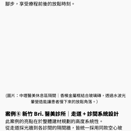
腳步，享受療程前後的放鬆時刻。
(圖片：中壢醫美休息區隔間｜香檳金屬框結合玻璃磚，透過水波光
暈營造能讓患者慢下來的放鬆角落。）
案例⑤ 新竹 Bri. 醫美診所｜走道 + 診間系統設計
此案例的亮點在於整體建材規劃的高度系統性。
從走道採光牆到各診間的隔間牆，皆統一採用同款空心玻