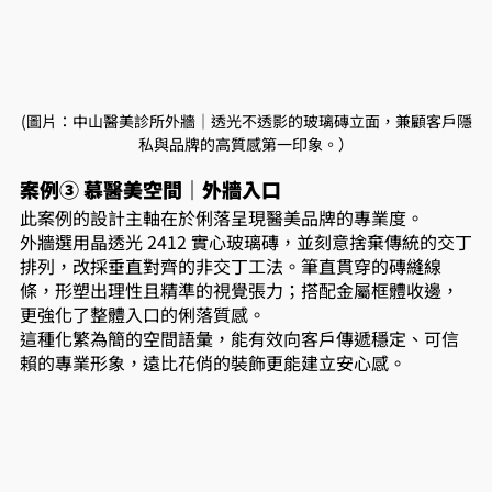
(圖片：中山醫美診所外牆｜透光不透影的玻璃磚立面，兼顧客戶隱
私與品牌的高質感第一印象。）
案例③ 慕醫美空間｜外牆入口
此案例的設計主軸在於俐落呈現醫美品牌的專業度。
外牆選用晶透光 2412 實心玻璃磚，並刻意捨棄傳統的交丁
排列，改採垂直對齊的非交丁工法。筆直貫穿的磚縫線
條，形塑出理性且精準的視覺張力；搭配金屬框體收邊，
更強化了整體入口的俐落質感。
這種化繁為簡的空間語彙，能有效向客戶傳遞穩定、可信
賴的專業形象，遠比花俏的裝飾更能建立安心感。