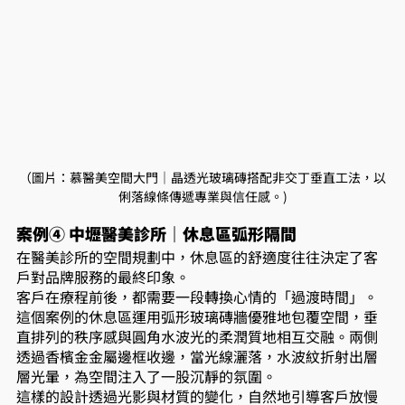
（圖片：慕醫美空間大門｜晶透光玻璃磚搭配非交丁垂直工法，以
俐落線條傳遞專業與信任感。)
案例④ 中壢醫美診所｜休息區弧形隔間
在醫美診所的空間規劃中，休息區的舒適度往往決定了客
戶對品牌服務的最終印象。
客戶在療程前後，都需要一段轉換心情的「過渡時間」。
這個案例的休息區運用弧形玻璃磚牆優雅地包覆空間，垂
直排列的秩序感與圓角水波光的柔潤質地相互交融。兩側
透過香檳金金屬邊框收邊，當光線灑落，水波紋折射出層
層光暈，為空間注入了一股沉靜的氛圍。
這樣的設計透過光影與材質的變化，自然地引導客戶放慢