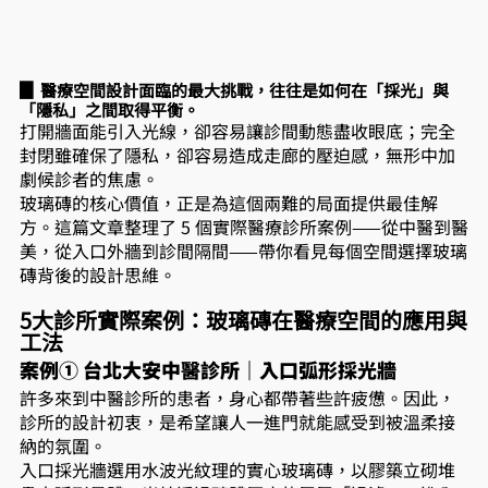
▊
 醫療空間設計面臨的最大挑戰，往往是如何在「採光」與
「隱私」之間取得平衡。
打開牆面能引入光線，卻容易讓診間動態盡收眼底；完全
封閉雖確保了隱私，卻容易造成走廊的壓迫感，無形中加
劇候診者的焦慮。
玻璃磚的核心價值，正是為這個兩難的局面提供最佳解
方。這篇文章整理了 5 個實際醫療診所案例——從中醫到醫
美，從入口外牆到診間隔間——帶你看見每個空間選擇玻璃
磚背後的設計思維。
5大診所實際案例：玻璃磚在醫療空間的應用與
工法
案例① 台北大安中醫診所｜入口弧形採光牆
許多來到中醫診所的患者，身心都帶著些許疲憊。因此，
診所的設計初衷，是希望讓人一進門就能感受到被溫柔接
納的氛圍。
入口採光牆選用水波光紋理的實心玻璃磚，以膠築立砌堆