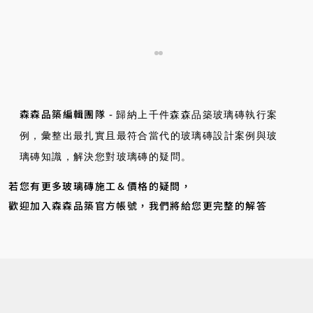
森森品築編輯團隊 -
歸納上千件森森品築玻璃磚執行案
例，彙整出最扎實且最符合當代的玻璃磚設計案例與玻
璃磚知識，解決您對玻璃磚的疑問。
設計靈感｜實心玻璃磚燈光計畫
​若您有更多玻璃磚施工＆價格的疑問，
歡迎加入森森品築官方帳號，我們將給您更完整的解答