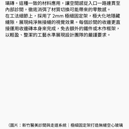
璃磚。這種一致的材料應用，讓空間感從入口一路連貫至
內部診間，徹底消弭了材質切換可能帶來的零散感。
在工法細節上，採用了 2mm 極細固定架，極大化地隱藏
縫隙，展現純淨無接縫的視覺效果。每個診間的收邊更直
接運用收邊磚本身來完成，免去額外的鐵件或木作框架，
以輕盈、整潔的工藝水準展現設計團隊的嚴謹要求。
（圖片：新竹醫美診間與走道系統｜極細固定架打造無縫空心玻璃