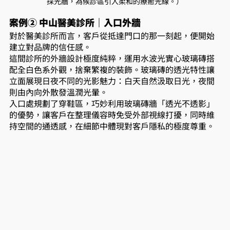
採光牆，為候診區引入柔和的療癒光線。）
案例② 中山醫美診所｜入口外牆
對於醫美診所而言，客戶從抵達門口的那一刻起，便開始
建立對品牌的信任感。
這間診所的外牆設計極度純粹，運用水波光實心玻璃磚搭
配全白色系外觀，捨棄繁複的裝飾。玻璃磚的透光特性讓
立面展現日夜不同的光影魅力：白天自然汲取日光，夜間
則由內向外散發溫潤光暈。
入口處規劃了穿鞋區，巧妙利用玻璃磚牆「透光不透影」
的優勢，讓客戶在整理儀容時免受外部視線打擾，同時維
持空間的通透感，在細節中體現對客戶隱私的極度尊重。