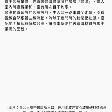
疊出弧形量體。光線透過磚體厚度的層層「過濾」，進入
室內時變得柔和、富有層次且不刺眼。
順應動線延展的弧形設計，由入口一路串聯至走道，引導
視線自然跟著曲線流動，消除了進門時的封閉壓迫感。搭
配地面植栽與低矮台座，讓原本堅硬的玻璃磚材質展現出
柔潤的面貌。
（圖片：台北大安中醫診所入口｜運用水波光實心玻璃磚打造弧形