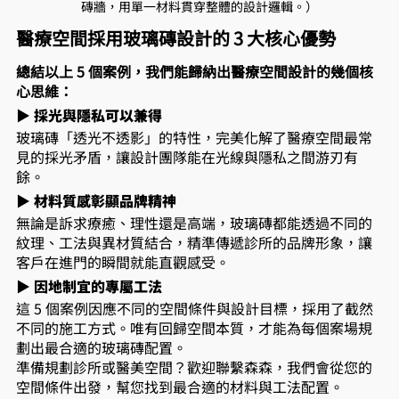
磚牆，用單一材料貫穿整體的設計邏輯。）
醫療空間採用玻璃磚設計的 3 大核心優勢
總結以上 5 個案例，我們能歸納出醫療空間設計的幾個核
心思維：
▶ 採光與隱私可以兼得 
玻璃磚「透光不透影」的特性，完美化解了醫療空間最常
見的採光矛盾，讓設計團隊能在光線與隱私之間游刃有
餘。
▶ 材料質感彰顯品牌精神 
無論是訴求療癒、理性還是高端，玻璃磚都能透過不同的
紋理、工法與異材質結合，精準傳遞診所的品牌形象，讓
客戶在進門的瞬間就能直觀感受。
▶ 因地制宜的專屬工法 
這 5 個案例因應不同的空間條件與設計目標，採用了截然
不同的施工方式。唯有回歸空間本質，才能為每個案場規
劃出最合適的玻璃磚配置。
準備規劃診所或醫美空間？歡迎聯繫森森，我們會從您的
空間條件出發，幫您找到最合適的材料與工法配置。