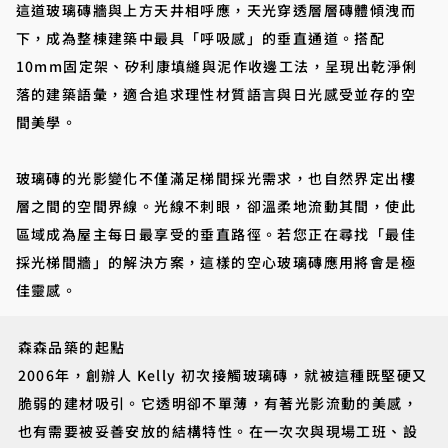
這道玻璃磚牆與上方天井相呼應，天光穿透層層磚體傾洩而
下，成為整棟建築中最具「呼吸感」的垂直通道。搭配
10mm固定架、矽利康填縫與泥作收邊工法，呈現出乾淨俐
落的建築語彙，適合追求理性材質語言與日光感受並存的空
間美學。
玻璃磚的光影變化不僅滿足梯間採光需求，也自然界定出樓
層之間的空間界線。光線不刺眼，卻溫柔地流動其間，使此
區域成為屋主每日最享受的垂直路徑。若您正在尋找「最佳
採光梯間牆」的解決方案，這樣的空心玻璃磚應用將會是極
佳靈感。
森森品築的起點
2006年，創辦人 Kelly 初次接觸玻璃磚，就被這種既堅硬又
脆弱的建材吸引。它透明卻不單薄，有著光影流動的美感，
也有需要被妥善安放的結構特性。在一次次與現場工班、設