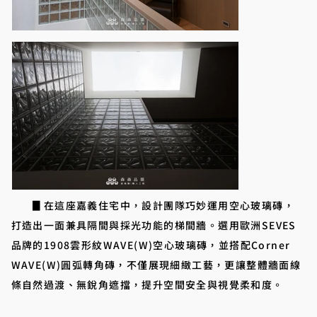
▊在這座嘉義住宅中，設計團隊巧妙運用空心玻璃磚，
打造出一面兼具隔間與採光功能的梯間牆。選用歐洲SEVES
品牌的1908雲形紋WAVE(W)空心玻璃磚，並搭配Corner
WAVE(W)圓弧轉角磚，不僅展現細緻工藝，更讓整體牆面線
條自然過渡、無銳角遮擋，提升空間安全與視覺柔和度。