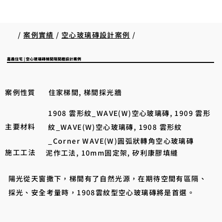
/
案例實績
/
空心玻璃磚設計案例
/
嘉義住宅 | 空心玻璃磚梯間隔間牆設計案例
案例性質
住家梯間, 梯間採光牆
1908 雲形紋_WAVE(W)空心玻璃磚, 1909 雲形
主要材料
紋_WAVE(W)空心玻璃磚, 1908 雲形紋
_Corner WAVE(W)圓弧狀轉角空心玻璃磚
施工工法
泥作工法, 10mm固定架, 矽利康膠填縫
陽光從天窗撒下，梯間有了自然光源，在期待空間有區隔、
採光、安全考量時，1908雲紋型空心玻璃磚將是首選。