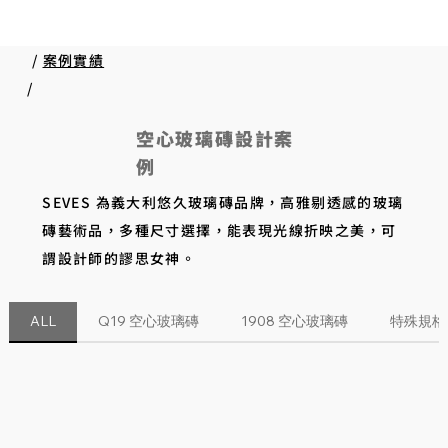
/
案例實績
/
空心玻璃磚設計案
例
SEVES 為義大利悠久玻璃磚品牌，高雅剔透感的玻璃
磚藝術品，多種尺寸選擇，能表現光線折映之美，可
謂設計師的謬思女神。
ALL
Q19 空心玻璃磚
1908 空心玻璃磚
特殊規格