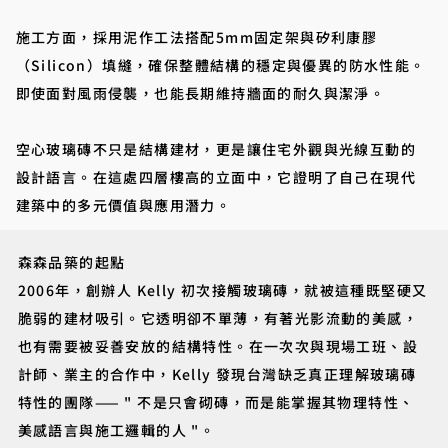
施工方面，採用泥作工法搭配5mm固定架與矽利康膠
（Silicon）填縫，確保整體結構的穩定與優異的防水性能。
即使面對風雨侵襲，也能長期維持牆面的耐久與潔淨。
空心玻璃磚不只是結構建材，更是讓住宅外觀與光線互動的
設計語言。在這處四層樓高的立面中，它證明了自己在現代
建築中的多元價值與應用潛力。
森森品築的起點
2006年，創辦人 Kelly 初次接觸玻璃磚，就被這種既堅硬又
脆弱的建材吸引。它透明卻不單薄，有著光影流動的美感，
也有需要被妥善安放的結構特性。在一次次與現場工班、設
計師、業主的合作中，Kelly 發現台灣缺乏真正理解玻璃磚
特性的團隊—— " 不是只會砌磚，而是能掌握其物理特性、
美感語言與施工邏輯的人 "。