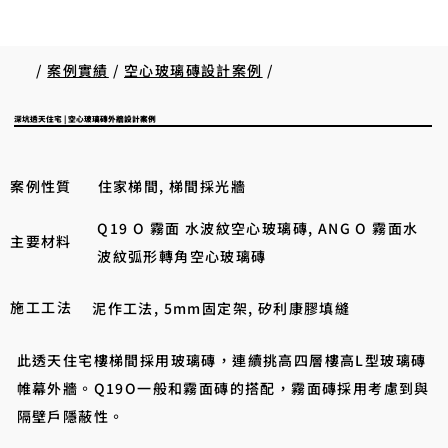
/
案例實績
/
空心玻璃磚設計案例
/
深坑透天住宅 | 空心玻璃磚外牆設計案例
案例性質
住家梯間, 梯間採光牆
Q19 O 霧面 水波紋空心玻璃磚, ANG O 霧面水
主要材料
波紋弧形轉角空心玻璃磚
施工工法
泥作工法, 5mm固定架, 矽利康膠填縫
此透天住宅樓梯間採用玻璃磚，連續挑高四層樓高L型玻璃磚
帷幕外牆。Q19O一般和霧面磚的搭配，霧面磚採用考慮到與
隔壁戶隱蔽性。