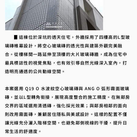
▊這棟位於深坑的透天住宅，外牆採用了四樓高的L型玻
璃磚帷幕設計，將空心玻璃磚的透光性與建築外觀完美融
合。從樓梯間一路延伸至頂樓的大片玻璃磚牆，成為住宅中
最具標誌性的視覺焦點，也有效引導自然光線深入室內，打
造明亮通透的公共動線空間。
本案選用 Q19 O 水波紋空心玻璃磚與 ANG O 弧形霧面玻璃
磚，並以L型轉角銜接，展現高度整合的施工精度。在無鄰房
交界的區域選用清透磚，強化採光效果；與鄰房相鄰的面向
則改用霧面磚，兼顧居住隱私與美感設計。這樣的配置不僅
讓光線充分灑入階梯空間，也避免鄰側視線的干擾，提升日
常生活的舒適度。