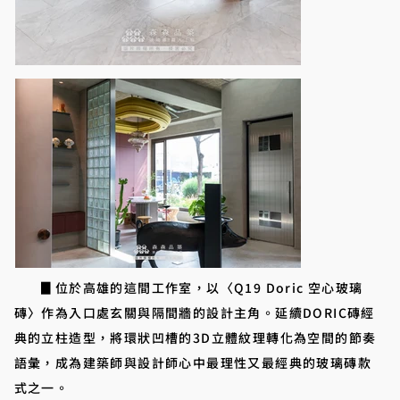
▊位於高雄的這間工作室，以〈Q19 Doric 空心玻璃
磚〉作為入口處玄關與隔間牆的設計主角。延續DORIC磚經
典的立柱造型，將環狀凹槽的3D立體紋理轉化為空間的節奏
語彙，成為建築師與設計師心中最理性又最經典的玻璃磚款
式之一。