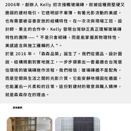
2006年，創辦人 Kelly 初次接觸玻璃磚，就被這種既堅硬又
脆弱的建材吸引。它透明卻不單薄，有著光影流動的美感，
也有需要被妥善安放的結構特性。在一次次與現場工班、設
計師、業主的合作中，Kelly 發現台灣缺乏真正理解玻璃磚
特性的團隊—— " 不是只會砌磚，而是能掌握其物理特性、
美感語言與施工邏輯的人 "。
於是 2016 年，「森森品築」誕生了。我們從選品、設計圖
說、結構規劃到實地施工，一步步摸索出一套最適合台灣居
住環境的玻璃磚施作流程。我們相信：玻璃磚牆不是配角，
而是空間與生活之間的光影介質。它能安靜地穩固在牆面，
也能灑出一片柔和的日常。這份對建材的敬意與職人精神，
就是森森存在的理由。
其他案例