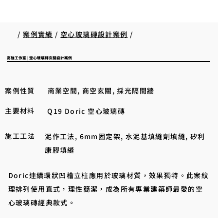
/
案例實績
/
空心玻璃磚設計案例
/
高雄工作室 | 空心玻璃磚玄關設計案例
案例性質
商業空間, 商空玄關, 採光隔間牆
主要材料
Q19 Doric 空心玻璃磚
施工工法
泥作工法, 6mm固定架, 水泥基填縫劑填縫, 矽利
康膠填縫
Doric連續環狀凹槽立柱應用於玻璃材質，效果獨特。此案紋
理排列使用直式，理性簡潔，成為所有專業建築師最愛的空
心玻璃磚經典款式。