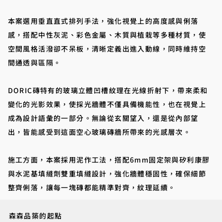
本案選用垂直直式排列手法，強化視覺上的高度感與俐落
感，搭配中性灰泥、彩色金屬、木質與植栽等多種材質，使
空間風格活潑卻不呆板，清晰定義出進入動線，同時維持空
間通透與區隔。
DORIC磚特有的玻璃立體凹槽紋理在光線折射下，帶來柔和
變化的光影效果，使採光牆體不僅具備機能性，也在視覺上
成為設計語彙的一部分。無論從玄關望入，還是從內部望
出，皆能感受到這面空心玻璃磚牆所帶來的光感層次。
施工方面，本案採用泥作工法，搭配6mm固定架與矽利康膠
與水泥基填縫劑雙重填縫設計，強化牆體穩固性，確保細節
整齊俐落，讓每一塊磚都能精準對齊，紋理延續。
森森品築的起點