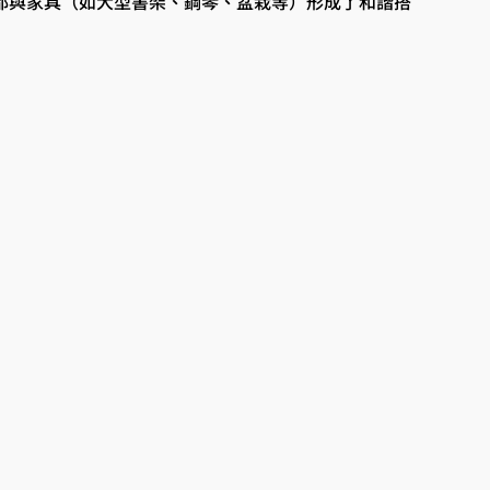
磚都與家具（如大型書架、鋼琴、盆栽等）形成了和諧搭