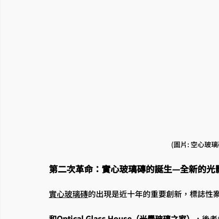
(圖片: 空心玻
第二次革命：實心玻璃磚的誕生—全新的光
實心玻璃磚
的出現是近十年的重要創新，標誌性案
和Optical Glass House（光學玻璃之家）
，後者由