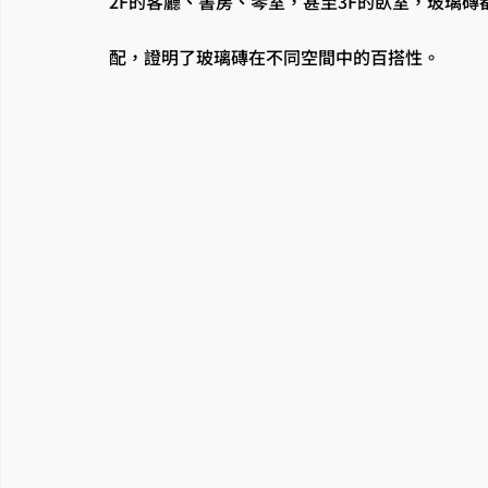
2F的客廳、書房、琴室，甚至3F的臥室，玻璃
配，證明了玻璃磚在不同空間中的百搭性。