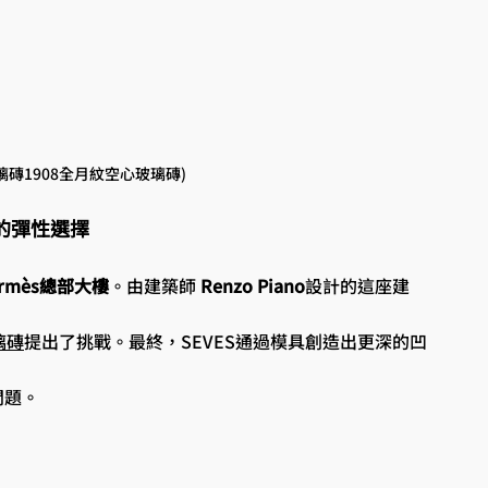
璃磚1908全月紋空心玻璃磚)
的彈性選擇
ermès總部大樓
。由建築師 
Renzo Piano
設計的這座建
璃磚
提出了挑戰。最終，SEVES通過模具創造出更深的凹
問題。