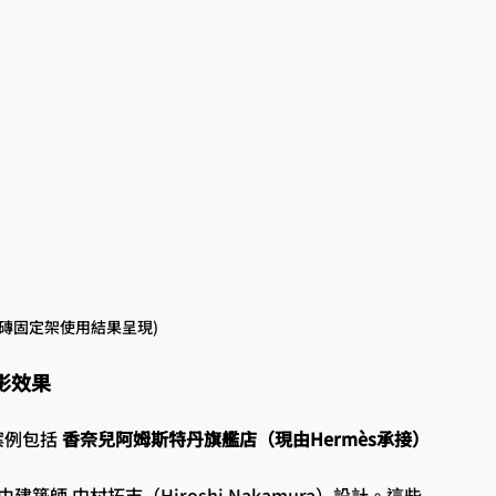
璃磚固定架使用結果呈現)
影效果
例包括 
香奈兒阿姆斯特丹旗艦店（現由Hermès承接）
建築師 中村拓志（Hiroshi Nakamura）設計。這些