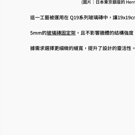
(圖片：日本東京銀座的 Her
這一工藝被運用在 Q19系列玻璃磚中，讓19x1
5mm的
玻璃磚固定架
，且不影響牆體的結構強度
據需求選擇更細緻的縫寬，提升了設計的靈活性