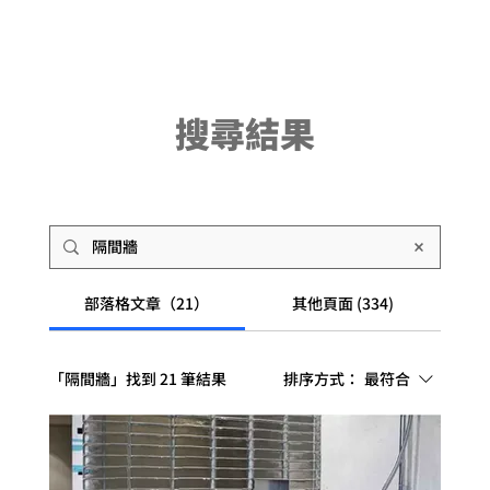
搜尋結果
部落格文章（21）
其他頁面 (334)
「隔間牆」找到 21 筆結果
排序方式：
最符合