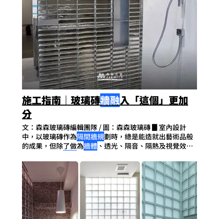
施工指南｜玻璃磚
牆融
入「這個」更加
分
文：森森玻璃磚編輯團隊 / 圖：森森玻璃磚 ▊室內設計
中，以玻璃磚作為
隔間牆規
劃時，總是能造就出藝術品般
的成果，但除了做為
牆體
、透光、隔音、隔熱及視覺效果
之外，玻璃磚
牆只
能如此嗎？ 我們在先前的文章中，總是
會重複提醒著：玻璃磚不是結構材，它僅僅只是裝飾材 (請
參考：玻璃磚施 常見問題)，因此無論是空心玻璃磚
牆或
實
心玻璃磚
牆並
沒有載重功能，若要作出"收納"功能，事實
上是利用視覺設計效果 )，更可以創造
牆體
穿透的活潑性，
視覺上亦簡潔俐落。 (圖片：案例A-搭配白色烤漆鐵件，一
同創造新的收納空間) 案例B 這道實心玻璃磚淋浴
隔間牆
，