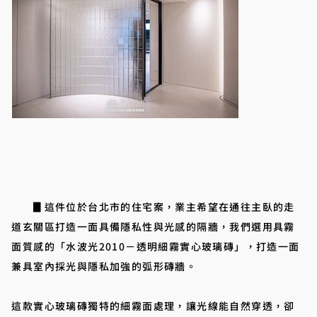
▊這件位於台北市的住宅案，業主希望在通往主臥的走
道玄關區打造一面具備隱私性與光感的隔牆，我們選用具霧
面質感的「水波光2010－透明細霧實心玻璃磚」，打造一面
兼具室內採光與隱私加強的弧形磚牆。
這款實心玻璃磚獨特的細霧面處理，讓光線能自然穿透，卻