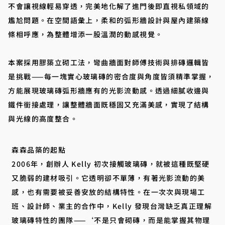
不會讓視線輕易穿透，完美地化解了進門後即直視私領域的
尷尬問題。在空間語彙上，柔和的弧形牆設計與屋內建築線
條相呼應，為整體增添一股溫潤的動感視覺。
本案採用膠築立砌工法，彎曲牆面對師傅技術與排磚邏輯皆
是挑戰——每一塊實心玻璃磚的密合度與角度皆須精準掌握，
方能展現玻璃磚弧形牆應有的光影流動感。透過細膩收邊與
鐵件銜接處理，讓整體牆面既穩固又充滿美感，實現了結構
與光線的高度整合。
森森品築的起點
2006年，創辦人 Kelly 初次接觸玻璃磚，就被這種既堅硬
又脆弱的建材吸引。它透明卻不單薄，有著光影流動的美
感，也有需要被妥善安放的結構特性。在一次次與現場工
班、設計師、業主的合作中，Kelly 發現台灣缺乏真正理解
玻璃磚特性的團隊——‘不是只會砌磚，而是能掌握其物理