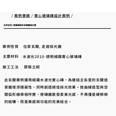
/
案例實績
/
實心玻璃磚設計案例
/
北市住宅 | 玻璃磚弧形玄關牆設計案
案例性質
住家玄關, 走道採光牆
主要材料
水波光2010-透明細霧實心玻璃磚
施工工法
膠築立砌
此玄關案例運用細霧水波光實心磚，為連結主臥室的玄關造
景牆增添隱蔽性，同時創造絕佳採光效果。微曲線造型與空
間弧形線條相呼應，使磚牆散發柔美光感，不再僅是硬梆梆
的結構，而是美感與功能的完美結合。