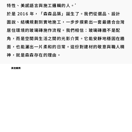
特性、美感語言與施工邏輯的人。’
於是 2016 年，「森森品築」誕生了。我們從選品、設計
圖說、結構規劃到實地施工，一步步摸索出一套最適合台灣
居住環境的玻璃磚施作流程。我們相信：玻璃磚牆不是配
角，而是空間與生活之間的光影介質。它能安靜地穩固在牆
面，也能灑出一片柔和的日常。這份對建材的敬意與職人精
神，就是森森存在的理由。
其他案例