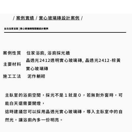
/
案例實績
/
實心玻璃磚設計案例
/
台北住家浴室 | 實心玻璃磚隔間牆設計案例
案例性質
住家浴廁, 浴廁採光牆
晶透光2412透明實心玻璃磚, 晶透光2412-棕黃
主要材料
實心玻璃磚
施工工法
泥作躺砌
主臥室的浴廁空間，採光不是１就是０，若無對外窗時，可
能白天還需要開燈，
​這時建議您可以採用晶透光實心玻璃磚，導入主臥室中的自
然光，讓浴廁內多一份明亮。