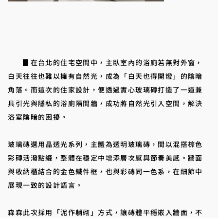
▊在台北的住宅空間中，主臥室內的浴廁若無對外窗，
白天往往也難以擁有自然光，成為「白天也得開燈」的陰暗
角落。而這次的住家設計，便透過實心玻璃磚打造了一道兼
具引光與隱私的浴廁隔間牆，成功將自然光引入空間，解決
浴室陰暗的困擾。
玻璃磚選用晶透光系列，主體為透明玻璃磚，間以混搭棕色
彩磚活潑點綴，整體在穩定中增添層次感與節奏美感。牆面
與收納櫃結合的金色鐵件框，也與彩磚同一色系，在細節中
展現一致的設計語言。
森森此次採用「泥作躺砌」方式，讓磚體平穩嵌入牆面，不