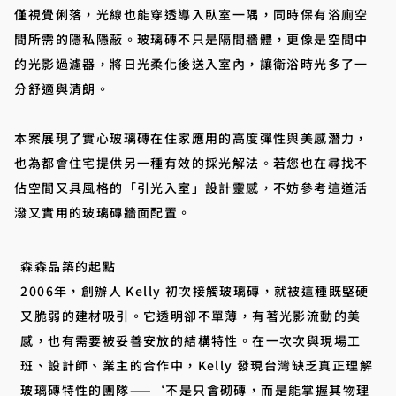
僅視覺俐落，光線也能穿透導入臥室一隅，同時保有浴廁空
間所需的隱私隱蔽。玻璃磚不只是隔間牆體，更像是空間中
的光影過濾器，將日光柔化後送入室內，讓衛浴時光多了一
分舒適與清朗。
本案展現了實心玻璃磚在住家應用的高度彈性與美感潛力，
也為都會住宅提供另一種有效的採光解法。若您也在尋找不
佔空間又具風格的「引光入室」設計靈感，不妨參考這道活
潑又實用的玻璃磚牆面配置。
森森品築的起點
2006年，創辦人 Kelly 初次接觸玻璃磚，就被這種既堅硬
又脆弱的建材吸引。它透明卻不單薄，有著光影流動的美
感，也有需要被妥善安放的結構特性。在一次次與現場工
班、設計師、業主的合作中，Kelly 發現台灣缺乏真正理解
玻璃磚特性的團隊——‘不是只會砌磚，而是能掌握其物理