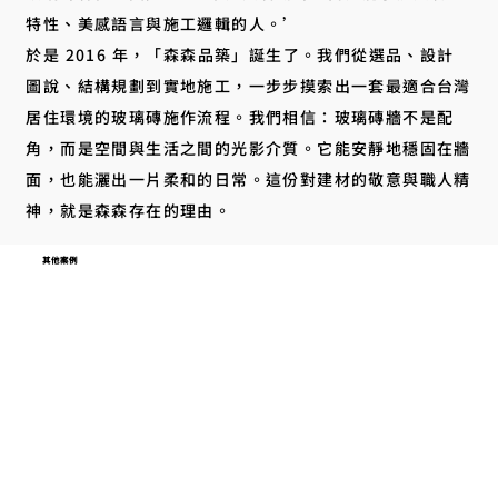
特性、美感語言與施工邏輯的人。’
於是 2016 年，「森森品築」誕生了。我們從選品、設計
圖說、結構規劃到實地施工，一步步摸索出一套最適合台灣
居住環境的玻璃磚施作流程。我們相信：玻璃磚牆不是配
角，而是空間與生活之間的光影介質。它能安靜地穩固在牆
面，也能灑出一片柔和的日常。這份對建材的敬意與職人精
神，就是森森存在的理由。
其他案例