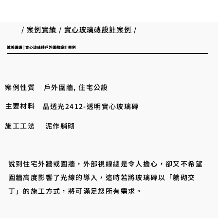
/
案例實績
/
實心玻璃磚設計案例
/
誠美謙謙 | 實心玻璃磚戶外圍牆設計案例
案例性質
戶外圍牆, 住宅公設
主要材料
晶透光2412-透明實心玻璃磚
施工工法
泥作躺砌
說到住宅外牆或圍牆，外部視線總是令人擔心，卻又不希望
圍牆高度影響了光線的導入，這時若將玻璃磚以「躺砌交
丁」的施工方式，將可滿足您所有需求。