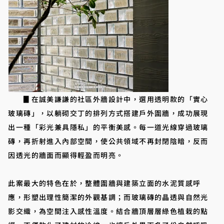
▊在誠美謙謙的社區外牆設計中，選用透明款的「實心
玻璃磚」，以躺砌交丁的排列方式搭建戶外圍牆，成功展現
出一種「彩光兼具隱私」的平衡美感。每一道光線穿過玻璃
磚，再折射進入內部空間，使公共領域不再封閉陰暗，反而
因透光的牆面而顯得輕盈而明亮。
此案最大的特色在於，整體圍牆與建築立面的水泥質感呼
應，形塑出理性簡潔的外觀基調；而玻璃磚的晶透與自然光
影交織，為空間注入感性溫度。結合牆頂層層綠色植栽的點