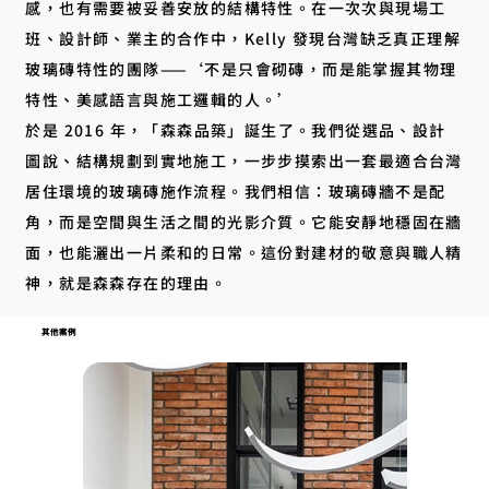
感，也有需要被妥善安放的結構特性。在一次次與現場工
班、設計師、業主的合作中，Kelly 發現台灣缺乏真正理解
玻璃磚特性的團隊——‘不是只會砌磚，而是能掌握其物理
特性、美感語言與施工邏輯的人。’
於是 2016 年，「森森品築」誕生了。我們從選品、設計
圖說、結構規劃到實地施工，一步步摸索出一套最適合台灣
居住環境的玻璃磚施作流程。我們相信：玻璃磚牆不是配
角，而是空間與生活之間的光影介質。它能安靜地穩固在牆
面，也能灑出一片柔和的日常。這份對建材的敬意與職人精
神，就是森森存在的理由。
其他案例