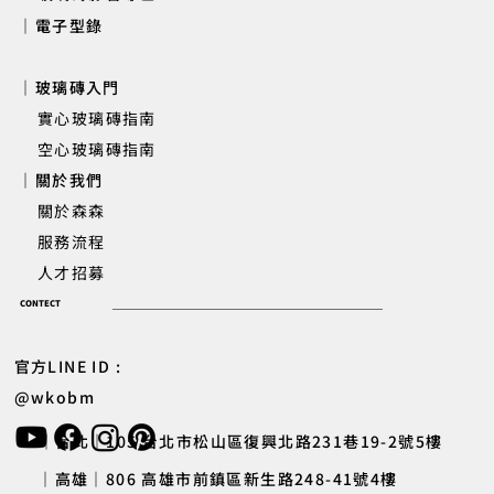
｜電子型錄
｜玻璃磚入門
實心玻璃磚指南
空心玻璃磚指南
｜關於我們
關於森森
服務流程
人才招募
CONTECT
官方LINE ID :
@wkobm
｜台北｜105 台北市松山區復興北路231巷19-2號5樓
｜高雄｜806 高雄市前鎮區新生路248-41號4樓