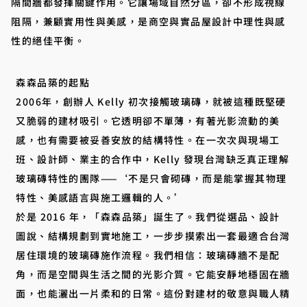
隔間牆都發揮關鍵作用。它讓場域自然分區，卻不形成視線
阻隔，兼顧實用性與美感，是商空與實品屋設計中理性與感
性的絕佳平衡。
森森品築的起點
2006年，創辦人 Kelly 初次接觸玻璃磚，就被這種既堅硬
又脆弱的建材吸引。它透明卻不單薄，有著光影流動的美
感，也有需要被妥善安放的結構特性。在一次次與現場工
班、設計師、業主的合作中，Kelly 發現台灣缺乏真正理解
玻璃磚特性的團隊——‘不是只會砌磚，而是能掌握其物理
特性、美感語言與施工邏輯的人。’
於是 2016 年，「森森品築」誕生了。我們從選品、設計
圖說、結構規劃到實地施工，一步步摸索出一套最適合台灣
居住環境的玻璃磚施作流程。我們相信：玻璃磚牆不是配
角，而是空間與生活之間的光影介質。它能安靜地穩固在牆
面，也能灑出一片柔和的日常。這份對建材的敬意與職人精