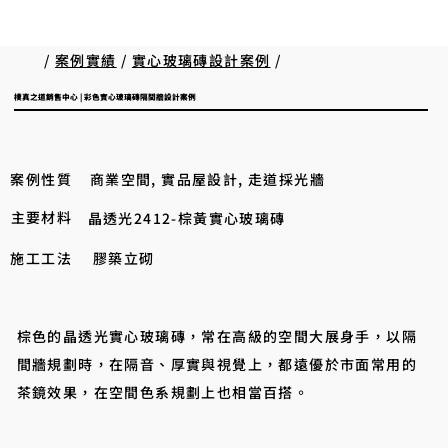
/
案例實績
/
實心玻璃磚設計案例
/
樸真之道銷售中心 | 彩色實心玻璃磚隔間牆設計案例
案例性質
商業空間, 實品屋設計, 走道採光牆
主要材料
晶透光2412-棕黃實心玻璃磚
施工工法
膠築立砌
棕色的晶透光實心玻璃磚，常在高級的空間大展身手，以隔
間牆規劃時，在隔音、厚實與視覺上，都遠優於市面常用的
茶鏡效果，在空間色系規劃上也相當百搭。