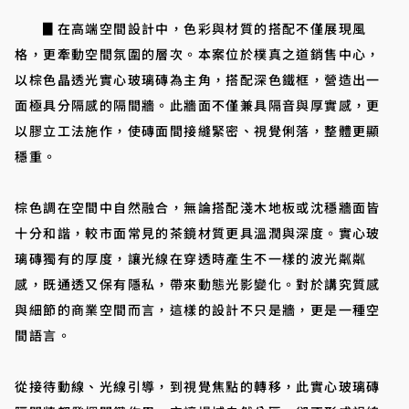
▊在高端空間設計中，色彩與材質的搭配不僅展現風
格，更牽動空間氛圍的層次。本案位於樸真之道銷售中心，
以棕色晶透光實心玻璃磚為主角，搭配深色鐵框，營造出一
面極具分隔感的隔間牆。此牆面不僅兼具隔音與厚實感，更
以膠立工法施作，使磚面間接縫緊密、視覺俐落，整體更顯
穩重。
棕色調在空間中自然融合，無論搭配淺木地板或沈穩牆面皆
十分和諧，較市面常見的茶鏡材質更具溫潤與深度。實心玻
璃磚獨有的厚度，讓光線在穿透時產生不一樣的波光粼粼
感，既通透又保有隱私，帶來動態光影變化。對於講究質感
與細節的商業空間而言，這樣的設計不只是牆，更是一種空
間語言。
從接待動線、光線引導，到視覺焦點的轉移，此實心玻璃磚