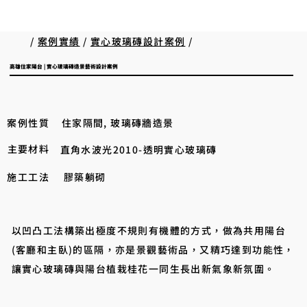
/
案例實績
/
實心玻璃磚設計案例
/
高雄住家陽台 | 實心玻璃磚造景藝術設計案例
案例性質
住家隔間, 玻璃磚牆造景
主要材料
直角水波光2010-透明實心玻璃磚
施工工法
膠築躺砌
以凹凸工法構築出極度不規則有機體的方式，做為共用陽台
(客廳和主臥)的區隔，亦是景觀藝術品，又精巧達到功能性，
讓實心玻璃磚與陽台植栽桂花一同生長出新氣象新氛圍。