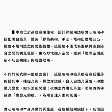
▊本案位於高雄高樓住宅，設計師選用透明實心玻璃磚
搭配陽台造景，運用「膠築躺砌」手法，堆砌出層層凹凸、
極度不規則造型的藝術牆體。這道牆不僅成為主臥與客廳陽
台之間的視覺區隔，更巧妙地融入空間，達到「區隔空間感
卻不切割視線」的輕盈效果。
不同於制式的平整牆面設計，這道玻璃磚造景牆在高低錯落
的排列中，捕捉光影、釋放穿透感。白天自然光灑落，磚體
隨光變化，如水波般閃耀；夜晚室內燈光外溢，玻璃磚彷彿
成為「會發光的牆」，為陽台注入柔和氛圍。
實心玻璃磚本身具備的質量感，在這種細緻編排下，反而因