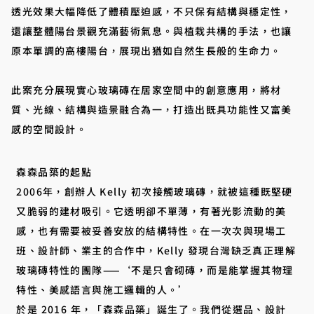
透光效果大幅降低了體積壓迫感，不只保有結構與穩定性，
還讓整體陽台景觀充滿藝術氣息。與植栽共構的手法，也讓
原本單調的高樓陽台，展現出猶如自然生長般的生命力。
此案充分展現實心玻璃磚在居家空間中的創意應用，將材
質、光線、結構與造景融合為一，打造出既具功能性又富美
感的空間設計。
森森品築的起點
2006年，創辦人 Kelly 初次接觸玻璃磚，就被這種既堅硬
又脆弱的建材吸引。它透明卻不單薄，有著光影流動的美
感，也有需要被妥善安放的結構特性。在一次次與現場工
班、設計師、業主的合作中，Kelly 發現台灣缺乏真正理解
玻璃磚特性的團隊——‘不是只會砌磚，而是能掌握其物理
特性、美感語言與施工邏輯的人。’
於是 2016 年，「森森品築」誕生了。我們從選品、設計