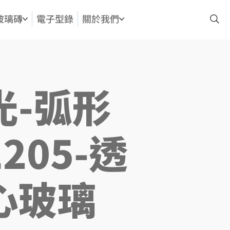
玻璃磚
電子型錄
關於我們
光-弧形
205-透
心玻璃