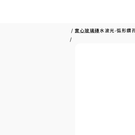
/
實心玻璃磚
水波光-弧形鑽孔
/