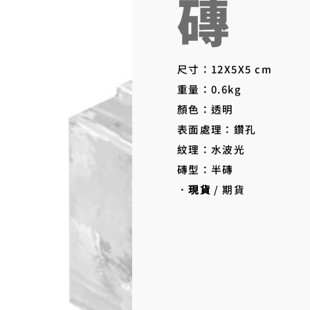
磚
尺寸：12X5X5 cm
重量：0.6kg
顏色：透明
表面處理：鑽孔
紋理：水波光
磚型：半磚
．
現貨
/ 期貨