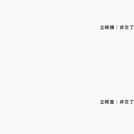
立砌橫｜非交
立砌直｜非交