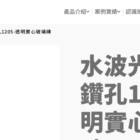
產品介紹
案例實績
認識
1205-透明實心玻璃磚
水波
鑽孔1
明實