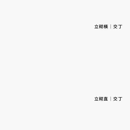
立砌橫｜交丁
立砌直｜交丁