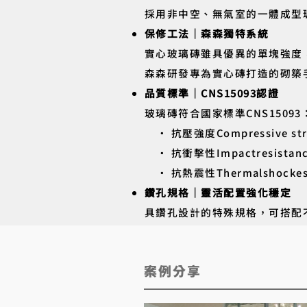
採用非中空、無氣室的一體成型
保修工法｜森森獨特系統
實心玻璃磚雖具優異的單塊強度
森森研發專為實心磚打造的砌築
品質標準｜CNS15093認證
玻璃磚符合國家標準CNS15093
• 抗壓強度Compressive streg
• 抗衝擊性Impactresista
• 抗熱震性Thermalshocke
鑽孔規格｜靈活配置強化穩定
具鑽孔設計的特殊規格，可搭配
​案例分享