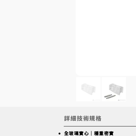
詳細技術規格
全玻璃實心｜穩重密實