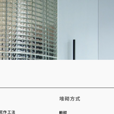
​堆砌方式
​泥作工法
躺砌