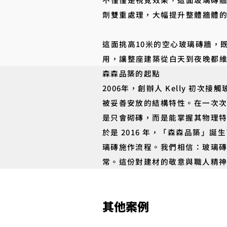
劑雙重處理，大幅提升整體牆體
這面挑高10米的空心玻璃磚牆，
用，讓整座建築從白天到夜晚都
森森品築的起點
2006年，創辦人 Kelly 
被妥善安放的結構特性。在一次次與
是只會砌磚，而是能掌握其物理特
於是 2016 年，「森森品築
璃磚施作流程。我們相信：玻璃
常。這份對建材的敬意與職人精
其他案例