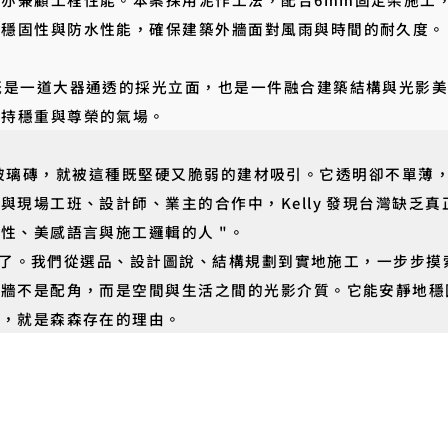
的穩固性與防水性能，確保建築外牆面對風雨與時間的耐久度。
既是一道大器通透的採光立面，也是一件融合建築結構與光影美學
維持穩重與尊榮的氣場。
初次接觸玻璃磚，就被這種既堅硬又脆弱的建材吸引。它透明卻不單
現場工班、設計師、業主的合作中，Kelly 發現台灣缺乏真正
性、美感語言與施工邏輯的人 "。
」誕生了。我們從選品、設計圖說、結構規劃到實地施工，一步步
磚牆不是配角，而是空間與生活之間的光影介質。它能安靜地穩
神，就是森森存在的理由。