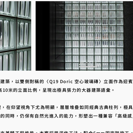
，以雙側對稱的〈Q19 Doric 空心玻璃磚〉立面作為迎
挑高10米的立面比例，呈現出極具張力的大器建築語彙。
紋理，在仰望視角下尤為明顯，層層堆疊如同經典古典柱列，極
私的同時，仍保有自然光進入的能力，形塑出一種兼容「高級感
亦兼顧工程性能。本案採用泥作工法，配合6mm固定架施工