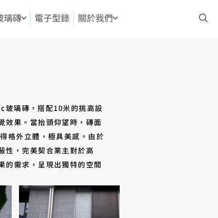
玻璃磚
電子型錄
關於我們
ic玻璃磚，搭配10米的挑高設
覺效果。當抬頭仰望時，磚面
顯得格外立體，極具美感。由於
蔽性，完美契合業主對於高
果的需求，呈現出獨特的空間