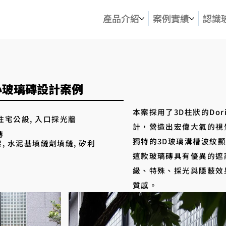
產品介紹
案例實績
認識
空心玻璃磚設計案例
本案採用了3D柱狀的Dor
 住宅公設, 入口採光牆
計，營造出宏偉大氣的視
磚
獨特的3D玻璃溝槽波紋
架, 水泥基填縫劑填縫, 矽利
這款玻璃磚具有優異的遮
級、特殊、採光與隱蔽效
質感。