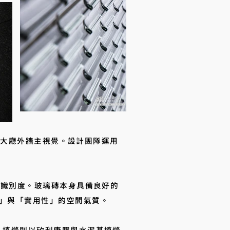
賓大廳外牆主視覺。設計團隊運用
具識別度。玻璃磚本身具備良好的
」與「實用性」的空間氣質。
，填縫則以矽利康膠與水泥基填縫