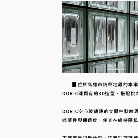
▊位於高雄市精華地段的本案建築
DORIC磚獨有的3D造型，搭配
DORIC空心玻璃磚的立體柱狀
遮蔽性與通透度，使其在維持隱
不僅僅是視覺效果，這面玻璃磚牆