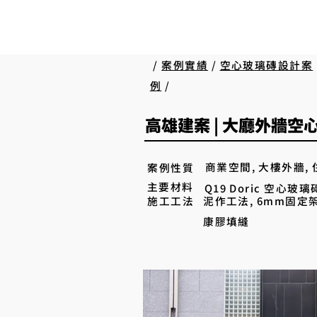
/
案例實績
/
空心玻璃磚設計案
例
/
高雄建案 | 大廳外牆
商業空間, 大樓外牆,
案例性質
主要材料
Q19 Doric 空心玻璃
施工工法
泥作工法, 6mm固定
康膠填縫