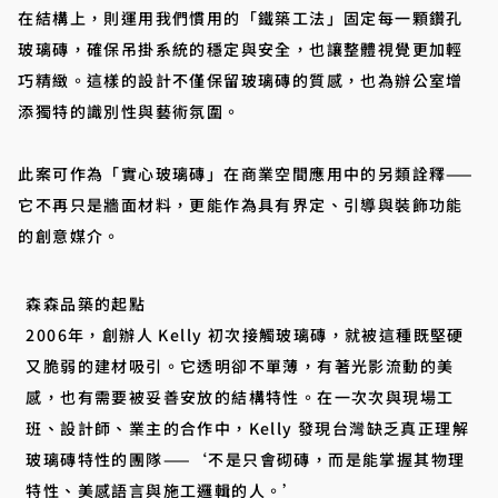
在結構上，則運用我們慣用的「鐵築工法」固定每一顆鑽孔
玻璃磚，確保吊掛系統的穩定與安全，也讓整體視覺更加輕
巧精緻。這樣的設計不僅保留玻璃磚的質感，也為辦公室增
添獨特的識別性與藝術氛圍。
此案可作為「實心玻璃磚」在商業空間應用中的另類詮釋——
它不再只是牆面材料，更能作為具有界定、引導與裝飾功能
的創意媒介。
森森品築的起點
2006年，創辦人 Kelly 初次接觸玻璃磚，就被這種既堅硬
又脆弱的建材吸引。它透明卻不單薄，有著光影流動的美
感，也有需要被妥善安放的結構特性。在一次次與現場工
班、設計師、業主的合作中，Kelly 發現台灣缺乏真正理解
玻璃磚特性的團隊——‘不是只會砌磚，而是能掌握其物理
特性、美感語言與施工邏輯的人。’