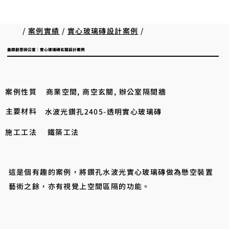
/
案例實績
/
實心玻璃磚設計案例
/
盎鍶創意辦公室｜實心玻璃磚玄關設計案例
案例性質
商業空間, 商空玄關, 辦公室隔間牆
主要材料
水波光鑽孔2405-透明實心玻璃磚
施工工法
鐵築工法
這是個有趣的案例，將鑽孔水波光實心玻璃磚做為懸空裝置
藝術之餘，亦有視覺上空間區隔的功能。