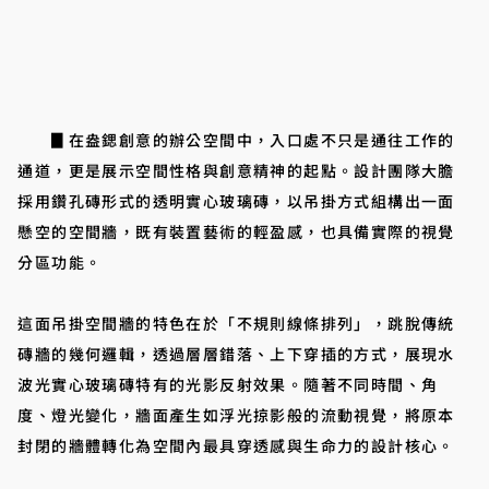
▊在盎鍶創意的辦公空間中，入口處不只是通往工作的
通道，更是展示空間性格與創意精神的起點。設計團隊大膽
採用鑽孔磚形式的透明實心玻璃磚，以吊掛方式組構出一面
懸空的空間牆，既有裝置藝術的輕盈感，也具備實際的視覺
分區功能。
這面吊掛空間牆的特色在於「不規則線條排列」，跳脫傳統
磚牆的幾何邏輯，透過層層錯落、上下穿插的方式，展現水
波光實心玻璃磚特有的光影反射效果。隨著不同時間、角
度、燈光變化，牆面產生如浮光掠影般的流動視覺，將原本
封閉的牆體轉化為空間內最具穿透感與生命力的設計核心。