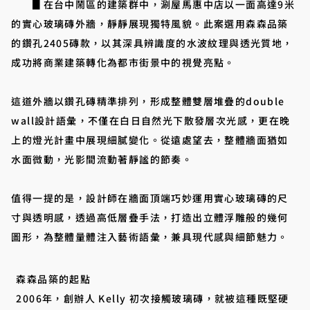
▊在台中鬧區的建築群中，涮屋馬惠中店以一面高達9米
的實心玻璃磚外牆，靜靜展現獨特風貌。此案選用森森品築
的鑽孔2405磚款，以其深具辨識度的水波紋理與透光質地，
成功將商業建築轉化為都市街景中的視覺亮點。
這道外牆以鑽孔磚精準排列，形成整體雙層堆疊的double
wall設計語彙，不僅在白日自然光下散發層次光感，更在晚
上的燈光計畫中展現細膩變化。從遠處望去，整體牆面猶如
水面微動，光影間流動著靜謐的節奏。
值得一提的是，設計師在牆面頂端巧妙運用實心玻璃磚的尺
寸與透明感，透過高低層疊手法，打造出立體浮雕般的幾何
圖形，為整體量體注入藝術語彙，兼具現代感與細節魅力。
森森品築的起點
2006年，創辦人 Kelly 初次接觸玻璃磚，就被這種既堅硬