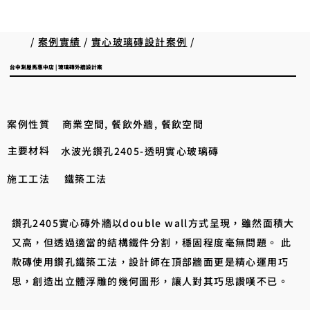
/
案例實績
/
實心玻璃磚設計案例
/
台中涮屋馬惠中店 | 玻璃磚外牆設計案
案例性質
商業空間, 餐飲外牆, 餐飲空間
主要材料
水波光鑽孔2405-透明實心玻璃磚
施工工法
鐵築工法
鑽孔2405實心磚外牆以double wall方式呈現，雖然面積大
又高，但透過適當的結構鐵件分割，穩固程度毫無問題。 此
款磚使用鑽孔鐵築工法，設計師在頂部牆面更是精心運用巧
思，創造出立體浮雕的幾何圖形，讓人對其巧思讚嘆不已。