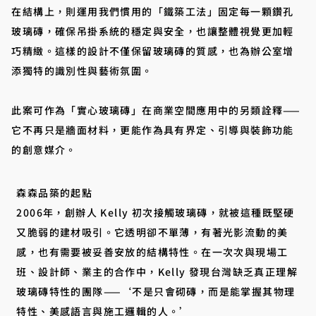
在結構上，則運用我們慣用的「鐵築工法」固定每一顆鑽孔
玻璃磚，確保吊掛系統的穩定與安全，也讓整體視覺更加輕
巧精緻。這樣的設計不僅保留玻璃磚的質感，也為辦公室增
添獨特的識別性與藝術氛圍。
此案可作為「實心玻璃磚」在商業空間應用中的另類詮釋——
它不再只是牆面材料，更能作為具有界定、引導與裝飾功能
的創意媒介。
森森品築的起點
2006年，創辦人 Kelly 初次接觸玻璃磚，就被這種既堅硬
又脆弱的建材吸引。它透明卻不單薄，有著光影流動的美
感，也有需要被妥善安放的結構特性。在一次次與現場工
班、設計師、業主的合作中，Kelly 發現台灣缺乏真正理解
玻璃磚特性的團隊——‘不是只會砌磚，而是能掌握其物理
特性、美感語言與施工邏輯的人。’