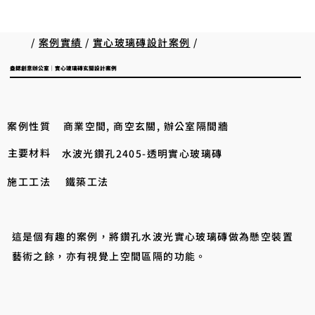
/
案例實績
/
實心玻璃磚設計案例
/
盎鍶創意辦公室｜實心玻璃磚玄關設計案例
案例性質
商業空間, 商空玄關, 辦公室隔間牆
主要材料
水波光鑽孔2405-透明實心玻璃磚
施工工法
鐵築工法
這是個有趣的案例，將鑽孔水波光實心玻璃磚做為懸空裝置
藝術之餘，亦有視覺上空間區隔的功能。