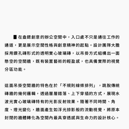
▊在盎鍶創意的辦公空間中，入口處不只是通往工作的
通道，更是展示空間性格與創意精神的起點。設計團隊大膽
採用鑽孔磚形式的透明實心玻璃磚，以吊掛方式組構出一面
懸空的空間牆，既有裝置藝術的輕盈感，也具備實際的視覺
分區功能。
這面吊掛空間牆的特色在於「不規則線條排列」，跳脫傳統
磚牆的幾何邏輯，透過層層錯落、上下穿插的方式，展現水
波光實心玻璃磚特有的光影反射效果。隨著不同時間、角
度、燈光變化，牆面產生如浮光掠影般的流動視覺，將原本
封閉的牆體轉化為空間內最具穿透感與生命力的設計核心。