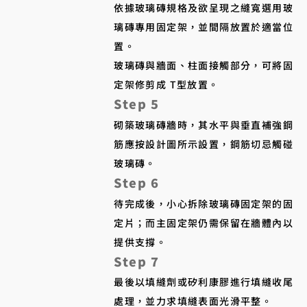
依據玻璃磚規格及欲呈現之縫寬選用玻
璃磚專用固定架，並間隔放置於適當位
置。
玻璃磚與牆面、柱面接觸部分，可將固
定架修剪成 T型放置。
Step 5
砌築玻璃磚牆時，其水平與垂直補強鋼
筋應按設計圖所示設置，鋼筋切忌觸碰
玻璃磚。
Step 6
待完成後，小心拆除玻璃磚固定架的固
定片；而主固定架仍需保留在牆體內以
提供支撐。​
Step 7
最後以填縫劑或矽利康膠進行填縫收尾
處理，並力求填縫表面光滑平整。