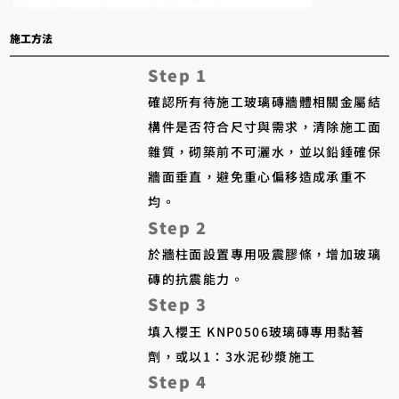
​施工方法
Step 1
確認所有待施工玻璃磚牆體相關金屬結
構件是否符合尺寸與需求，清除施工面
雜質，砌築前不可灑水，並以鉛錘確保
牆面垂直，避免重心偏移造成承重不
均。
Step 2
於牆柱面設置專用吸震膠條，增加玻璃
磚的抗震能力。
Step 3
填入櫻王 KNP0506玻璃磚專用黏著
劑，或以1：3水泥砂漿施工
Step 4