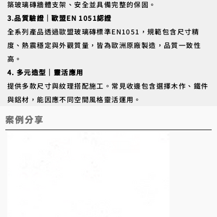
築玻璃磚牆體支架、安全並具備完整的保固。
3.品質驗證｜歐盟EN 1051認證
全系列產品透過歐盟玻璃磚標準EN1051，規範包含尺寸精
度、熱震穩定與外觀質量，皆為歐洲原廠製造，品質一致性
高。
4. 多元造型｜靈活應用
提供多款尺寸與紋理搭配施工。常見收邊包含選擇木作、鐵件
與鋁材，能因應不同空間風格靈活運用。
​案例分享