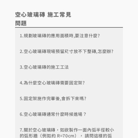
空心玻璃磚
施工
常見
問題
1.規劃玻璃磚的應用面積時,要注意什麼?
2.空心玻璃磚現場預留尺寸放不下整磚,怎麼辦?
3.空心玻璃磚的施工工法
4.為什麼空心玻璃磚需要固定架?
5.固定架施作完畢後,會拆下來嗎?
6.空心玻璃磚通常什麼時候進場？
7.關於空心玻璃磚，如欲製作一面內弧半徑較小
的弧形牆（例如約 R=70cm）， 請問這樣的弧