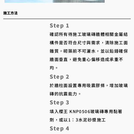
​施工方法
Step 1
確認所有待施工玻璃磚牆體相關金屬結
構件是否符合尺寸與需求，清除施工面
雜質，砌築前不可灑水，並以鉛錘確保
牆面垂直，避免重心偏移造成承重不
均。
Step 2
於牆柱面設置專用吸震膠條，增加玻璃
磚的抗震能力。
Step 3
填入櫻王 KNP0506玻璃磚專用黏著
劑，或以1：3水泥砂漿施工
Step 4