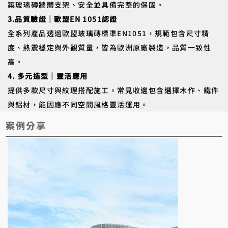
築玻璃磚牆體支架、安全並具備完整的保固。
3.品質驗證｜歐盟EN 1051認證
全系列產品透過歐盟玻璃磚標準EN1051，規範包含尺寸精
度、熱震穩定與外觀質量，皆為歐洲原廠製造，品質一致性
高。
4. 多元造型｜靈活應用
提供多款尺寸與紋理搭配施工。常見收邊包含選擇木作、鐵件
與鋁材，能因應不同空間風格靈活運用。
​案例分享