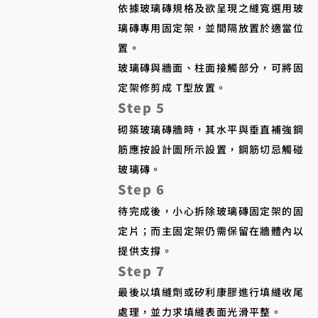
依據玻璃磚規格及欲呈現之縫寬選用玻
璃磚專用固定架，並間隔放置於適當位
置。
玻璃磚與牆面、柱面接觸部分，可將固
定架修剪成 T型放置。
Step 5
砌築玻璃磚牆時，其水平與垂直補強鋼
筋應按設計圖所示設置，鋼筋切忌觸碰
玻璃磚。
Step 6
待完成後，小心拆除玻璃磚固定架的固
定片；而主固定架仍需保留在牆體內以
提供支撐。​
Step 7
最後以填縫劑或矽利康膠進行填縫收尾
處理，並力求填縫表面光滑平整。