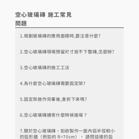
空心玻璃磚
施工
常見
問題
1.規劃玻璃磚的應用面積時,要注意什麼?
2.空心玻璃磚現場預留尺寸放不下整磚,怎麼辦?
3.空心玻璃磚的施工工法
4.為什麼空心玻璃磚需要固定架?
5.固定架施作完畢後,會拆下來嗎?
6.空心玻璃磚通常什麼時候進場？
7.關於空心玻璃磚，如欲製作一面內弧半徑較小
的弧形牆（例如約 R=70cm）， 請問這樣的弧