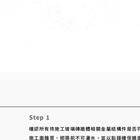
Step 1
確認所有待施工玻璃磚牆體相關金屬結構件是否
施工面雜質，砌築前不可灑水，並以鉛錘確保牆