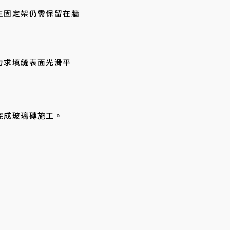
主固定架仍需保留在牆
力求填縫表面光滑平
完成玻璃磚施工。