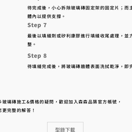
待完成後，小心拆除玻璃磚固定架的固定片；而
體內以提供支撐。​
Step 7
最後以填縫劑或矽利康膠進行填縫收尾處理，並
整。
Step 8
待填縫完成後，將玻璃磚牆體表面洗拭乾淨，即
多玻璃磚施工&價格的疑問，歡迎加入森森品築官方帳號，
您更完整的解答！
型錄下載