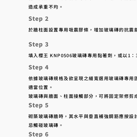
造成承重不均。
Step 2
於牆柱面設置專用吸震膠條，增加玻璃磚的抗震
Step 3
填入櫻王 KNP0506玻璃磚專用黏著劑，或以1
Step 4
依據玻璃磚規格及欲呈現之縫寬選用玻璃磚專用
適當位置。
玻璃磚與牆面、柱面接觸部分，可將固定架修剪成
Step 5
砌築玻璃磚牆時，其水平與垂直補強鋼筋應按設
忌觸碰玻璃磚。
Step 6