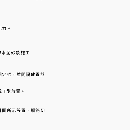
能力。
：3水泥砂漿施工
固定架，並間隔放置於
 T型放置。
計圖所示設置，鋼筋切