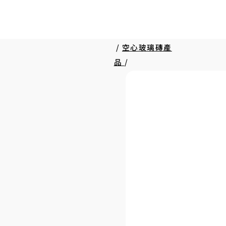
/
空心玻璃磚產
品
/