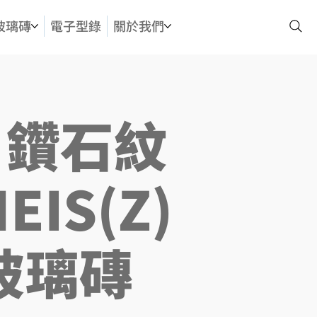
玻璃磚
電子型錄
關於我們
8 鑽石紋
EIS(Z)
玻璃磚