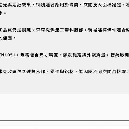
透光與遮蔽效果，特別適合應用於隔間、玄關及大面積牆體。
率。
工品質仍是關鍵。森森提供連工帶料服務，現場選擇條件適合
的保固。
EN1051，規範包含尺寸精度、熱震穩定與外觀質量，皆為歐
常見收邊包含選擇木作、鐵件與鋁材，能因應不同空間風格靈