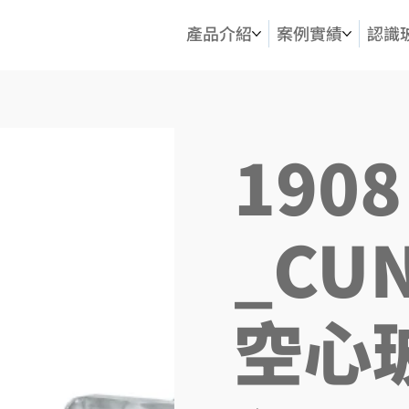
產品介紹
案例實績
認識
190
_CUN
空心