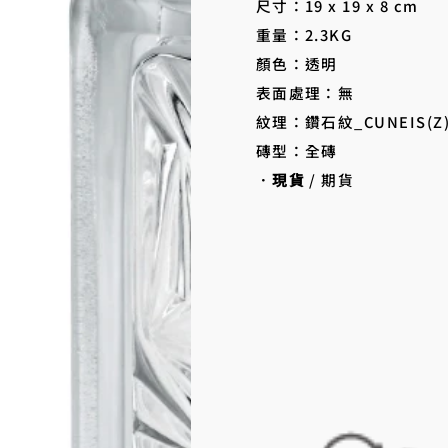
尺寸：19 x 19 x 8 cm
重量：2.3KG
顏色：透明
表面處理：無
紋理：鑽石紋_CUNEIS(Z
磚型：全磚
．
現貨
/ 期貨