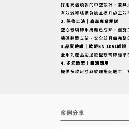
採用高溫燒製的中空設計，兼具
有效減輕結構負擔並提升施工效
2. 保修工法｜森森專業團隊
空心玻璃磚系統雖已成熟，但施
璃磚牆體支架、安全並具備完整
3.品質驗證｜歐盟EN 1051認證
全系列產品透過歐盟玻璃磚標準
4. 多元造型｜靈活應用
提供多款尺寸與紋理搭配施工。
​案例分享