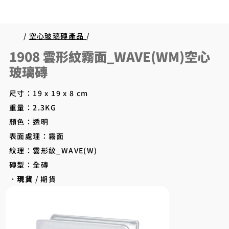
/
空心玻璃磚產品
/
1908 雲形紋霧面_WAVE(WM)空心
玻璃磚
尺寸：19 x 19 x 8 cm
重量：2.3KG
顏色：透明
表面處理：霧面
紋理：雲形紋_WAVE(W)
磚型：全磚
．
現貨
/ 期貨