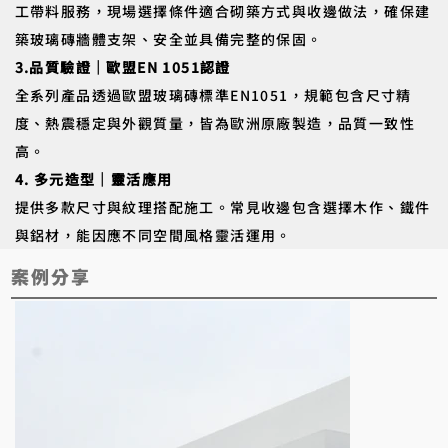
工帶料服務，現場選擇條件適合砌築方式與收邊做法，確保建
築玻璃磚牆體支架、安全並具備完整的保固。
3.品質驗證｜歐盟EN 1051認證
全系列產品透過歐盟玻璃磚標準EN1051，規範包含尺寸精
度、熱震穩定與外觀質量，皆為歐洲原廠製造，品質一致性
高。
4. 多元造型｜靈活應用
提供多款尺寸與紋理搭配施工。常見收邊包含選擇木作、鐵件
與鋁材，能因應不同空間風格靈活運用。
​案例分享