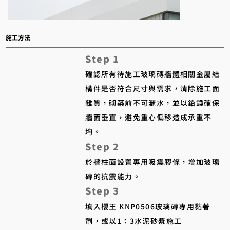
​施工方法
Step 1
確認所有待施工玻璃磚牆體相關金屬結
構件是否符合尺寸與需求，清除施工面
雜質，砌築前不可灑水，並以鉛錘確保
牆面垂直，避免重心偏移造成承重不
均。
Step 2
於牆柱面設置專用吸震膠條，增加玻璃
磚的抗震能力。
Step 3
填入櫻王 KNP0506玻璃磚專用黏著
劑，或以1：3水泥砂漿施工