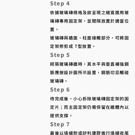
Step 4
依據玻璃磚規格及欲呈現之縫寬選用玻
璃磚專用固定架，並間隔放置於適當位
置。
玻璃磚與牆面、柱面接觸部分，可將固
定架修剪成 T型放置。
Step 5
砌築玻璃磚牆時，其水平與垂直補強鋼
筋應按設計圖所示設置，鋼筋切忌觸碰
玻璃磚。
Step 6
待完成後，小心拆除玻璃磚固定架的固
定片；而主固定架仍需保留在牆體內以
提供支撐。​
Step 7
最後以填縫劑或矽利康膠進行填縫收尾