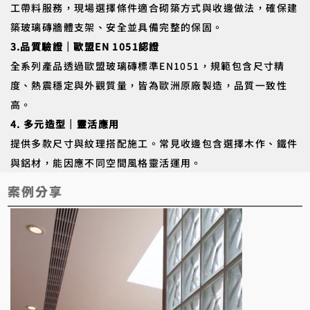
工帶料服務，現場選擇條件適合砌築方式與收邊做法，確保建
築玻璃磚牆體支架、安全並具備完整的保固。
3.品質驗證｜歐盟EN 1051認證
全系列產品透過歐盟玻璃磚標準EN1051，規範包含尺寸精
度、熱震穩定與外觀質量，皆為歐洲原廠製造，品質一致性
高。
4. 多元造型｜靈活應用
提供多款尺寸與紋理搭配施工。常見收邊包含選擇木作、鐵件
與鋁材，能因應不同空間風格靈活運用。
​案例分享