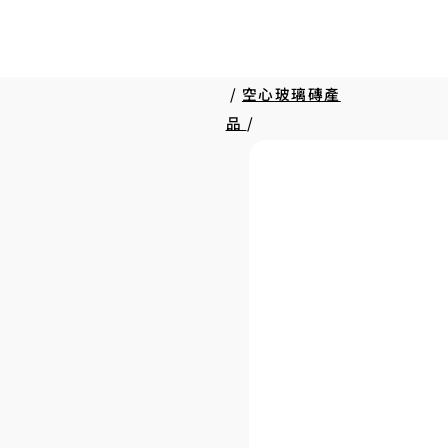
/
空心玻璃磚產
品
/