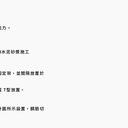
能力。
：3水泥砂漿施工
固定架，並間隔放置於
 T型放置。
計圖所示設置，鋼筋切