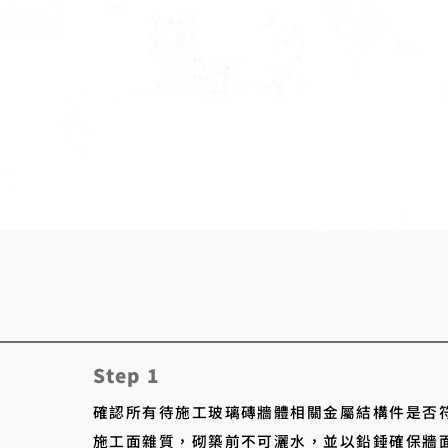
Step 1
確認所有待施工玻璃磚牆體相關金屬結構件是否
施工面雜質，砌築前不可灑水，並以鉛錘確保牆