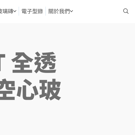
玻璃磚
電子型錄
關於我們
T 全透
 空心玻