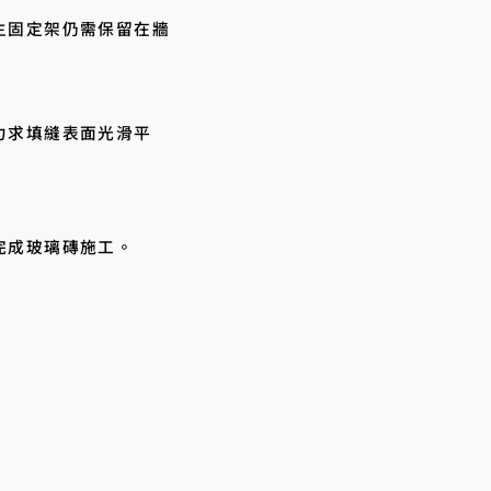
主固定架仍需保留在牆
力求填縫表面光滑平
完成玻璃磚施工。