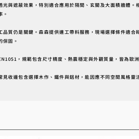
透光與遮蔽效果，特別適合應用於隔間、玄關及大面積牆體。
率。
工品質仍是關鍵。森森提供連工帶料服務，現場選擇條件適合
的保固。
EN1051，規範包含尺寸精度、熱震穩定與外觀質量，皆為歐
常見收邊包含選擇木作、鐵件與鋁材，能因應不同空間風格靈