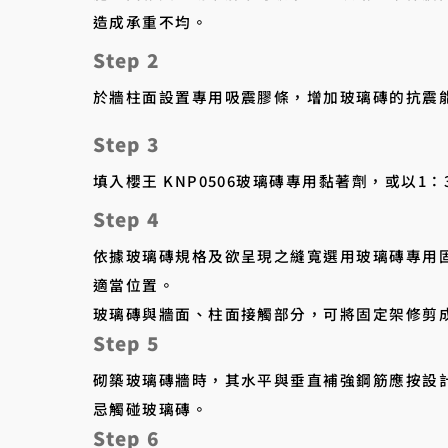
造成承重不均。
Step 2
於牆柱面設置專用吸震膠條，增加玻璃磚的抗震
Step 3
填入櫻王 KNP0506玻璃磚專用黏著劑，或以1
Step 4
依據玻璃磚規格及欲呈現之縫寬選用玻璃磚專用
適當位置。
玻璃磚與牆面、柱面接觸部分，可將固定架修剪成
Step 5
砌築玻璃磚牆時，其水平與垂直補強鋼筋應按設
忌觸碰玻璃磚。
Step 6