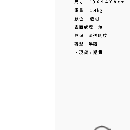
尺寸： 19 X 9.4 X 8 cm
重量： 1.4kg
顏色： 透明
表面處理：無
紋理：全透明紋
磚型：半磚
．現貨 /
期貨