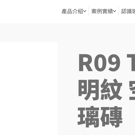
產品介紹
案例實績
認識
R09 
明紋
璃磚