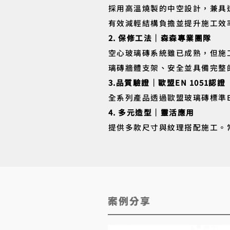
採用高溫燒製的中空設計，兼具
有效減輕結構負擔並提升施工效
2. 保修工法｜森森專業團隊
空心玻璃磚系統雖已成熟，但施
璃磚牆體支架、安全並具備完整
3.品質驗證｜歐盟EN 1051認證
全系列產品透過歐盟玻璃磚標準
4. 多元造型｜靈活應用
提供多款尺寸與紋理搭配施工。
​案例分享