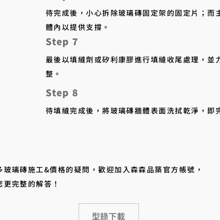
待完成後，小心拆除玻璃磚固定架的固定片；而
體內以提供支撐。​
Step 7
最後以填縫劑或矽利康膠進行填縫收尾處理，並
整。
Step 8
待填縫完成後，將玻璃磚牆體表面洗拭乾淨，即
多玻璃磚施工&價格的疑問，歡迎加入森森品築官方帳號，
您更完整的解答！
型錄下載