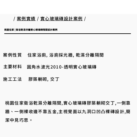
/
案例實績
/
實心玻璃磚設計案例
/
桃園住家 | 衛浴乾濕分離實心玻璃磚隔間設計案例
案例性質
住家浴廁, 浴廁採光牆, 乾濕分離隔間
主要材料
圓角水波光2010-透明實心玻璃磚
施工工法
膠築躺砌, 交丁
桃園住家衛浴乾濕分離隔間,實心玻璃磚膠築躺砌交丁,一側靠
牆、一側裸收邊不靠五金,主視覺面以九洞口凹凸裸磚設計,簡
潔中見巧思。