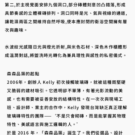
第二,於主視覺面安排九個洞口,部分磚體刻意凹凸錯落,形成
具節奏感的立體裸磚排列。洞口同時是光、氣與視線的通道,
讓乾濕兩區之間維持自然呼吸,使本應封閉的衛浴空間擁有層
次與趣味。
水波紋光感隨日光與燈光折射,與米色石材、深色木作櫃體形
成溫潤對話,將盥洗時光轉化為兼具理性與感性的私密儀式。
森森品築的起點
2006年，創辦人 Kelly 初次接觸玻璃磚，就被這種既堅硬
又脆弱的建材吸引。它透明卻不單薄，有著光影流動的美
感，也有需要被妥善安放的結構特性。在一次次與現場工
班、設計師、業主的合作中，Kelly 發現台灣缺乏真正理解
玻璃磚特性的團隊——‘不是只會砌磚，而是能掌握其物理
特性、美感語言與施工邏輯的人。’
於是 2016 年，「森森品築」誕生了。我們從選品、設計