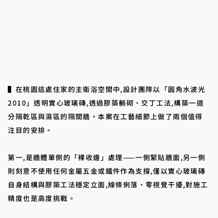
▌在桃園這處住家的主衛浴空間中,設計團隊以「圓角水波光
2010」透明實心玻璃磚,透過膠築躺砌、交丁工法,構築一道
分隔乾區與濕區的隔間牆。本案在工藝細節上做了兩個值得
注目的安排。
第一,是牆體單側的「裸收邊」處理——一側緊貼牆面,另一側
則刻意不使用任何金屬五金或鐵件作為支撐,僅以實心玻璃磚
自身結構與膠築工法穩定立面,線條俐落、零視覺干擾,對施工
精度也是高度挑戰。