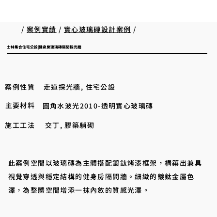
/
案例實績
/
實心玻璃磚設計案例
/
士林集合住宅公設|健身房玻璃磚隔間採光牆
案例性質
走道採光牆, 住宅公設
主要材料
圓角水波光2010-透明實心玻璃磚
施工工法
交丁, 膠築躺砌
此案例空間以玻璃磚為主體搭配鍍鈦烤漆框架，構築出兼具
視覺穿透與穩定結構的健身房隔間牆。細緻的鍍鈦金屬色
澤，為整體空間增添一抹內斂的質感光澤。