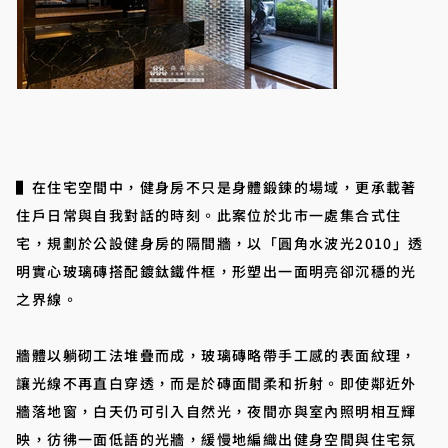
▌在住宅空間中，健身房不只是身體鍛鍊的場域，更承載著
住戶日常與自我對話的時刻。此案位於北市一處集合式住
宅，規劃於公設健身房的隔間牆，以「圓角水波光2010」透
明實心玻璃磚搭配鍍鈦鐵件框，形塑出一面明亮卻沉穩的光
之界線。
牆體以躺砌工法堆疊而成，玻璃磚略帶手工感的表面紋理，
讓光線不再直白穿透，而是於磚面間柔和折射。即使鄰近外
牆落地窗，白天仍可引入自然光，夜間亦與室內照明相互輝
映，彷彿一面低語的光牆，緩慢地編織出健身空間與住宅氛