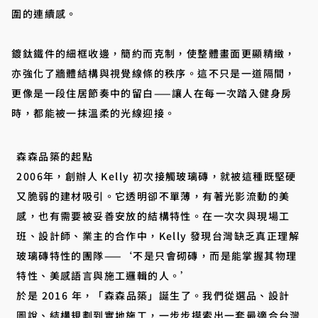
圍的連續感。
鍍鈦鐵件的細框收邊，簡約而克制，使整體畫面更顯精緻，
亦強化了牆體結構與視覺線條的秩序。這不只是一道隔間，
更像是一段住居節奏中的留白——讓人在每一次踏入健身房
時，都能被一抹溫柔的光線迎接。
森森品築的起點
2006年，創辦人 Kelly 初次接觸玻璃磚，就被這種既堅硬
又脆弱的建材吸引。它透明卻不單薄，有著光影流動的美
感，也有需要被妥善安放的結構特性。在一次次與現場工
班、設計師、業主的合作中，Kelly 發現台灣缺乏真正理解
玻璃磚特性的團隊——‘不是只會砌磚，而是能掌握其物理
特性、美感語言與施工邏輯的人。’
於是 2016 年，「森森品築」誕生了。我們從選品、設計
圖說、結構規劃到實地施工，一步步摸索出一套最適合台灣