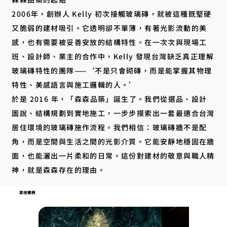
2006年，創辦人 Kelly 初次接觸玻璃磚，就被這種既堅硬
又脆弱的建材吸引。它透明卻不單薄，有著光影流動的美
感，也有需要被妥善安放的結構特性。在一次次與現場工
班、設計師、業主的合作中，Kelly 發現台灣缺乏真正理解
玻璃磚特性的團隊——‘不是只會砌磚，而是能掌握其物理
特性、美感語言與施工邏輯的人。’
於是 2016 年，「森森品築」誕生了。我們從選品、設計
圖說、結構規劃到實地施工，一步步摸索出一套最適合台灣
居住環境的玻璃磚施作流程。我們相信：玻璃磚牆不是配
角，而是空間與生活之間的光影介質。它能安靜地穩固在牆
面，也能灑出一片柔和的日常。這份對建材的敬意與職人精
神，就是森森存在的理由。
其他案例