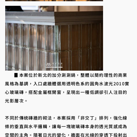
▊本案位於新北的加分涮涮鍋，整體以簡約理性的商業
風格為基調，入口處牆體選用透明色系的圓角水波光2010實
心玻璃磚，搭配金屬框開窗，呈現出一種低調卻引人注目的
光影層次。
不同於傳統磚牆的砌法，本案採用「非交丁」排列，強化線
條的垂直與水平邏輯，讓每一塊玻璃磚本身的透光質感成為
空間的主角。隨著日光的變化，牆面在光線的穿透下投射出