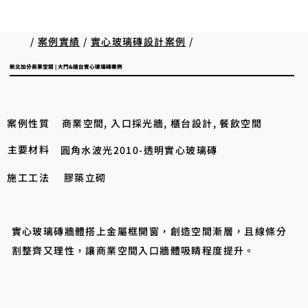
/
案例實績
/
實心玻璃磚設計案例
/
新北加分商業空間 | 大門&櫃台實心玻璃磚案例​
案例性質
商業空間, 入口採光牆, 櫃台設計, 餐飲空間
主要材料
圓角水波光2010-透明實心玻璃磚
施工工法
膠築立砌
實心玻璃磚牆體搭上金屬框開窗，創造空間漸層，且線條分
割整齊又理性，讓商業空間入口牆體吸睛程度提升。