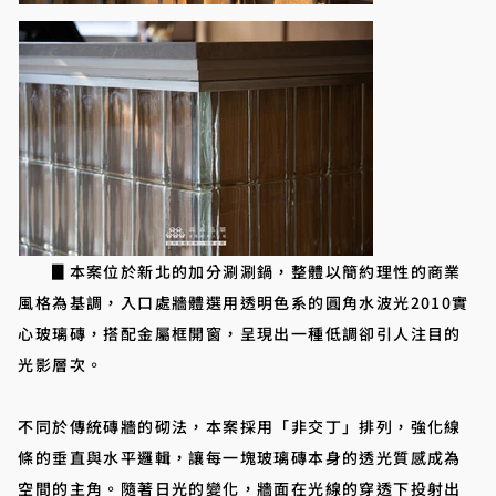
▊本案位於新北的加分涮涮鍋，整體以簡約理性的商業
風格為基調，入口處牆體選用透明色系的圓角水波光2010實
心玻璃磚，搭配金屬框開窗，呈現出一種低調卻引人注目的
光影層次。
不同於傳統磚牆的砌法，本案採用「非交丁」排列，強化線
條的垂直與水平邏輯，讓每一塊玻璃磚本身的透光質感成為
空間的主角。隨著日光的變化，牆面在光線的穿透下投射出