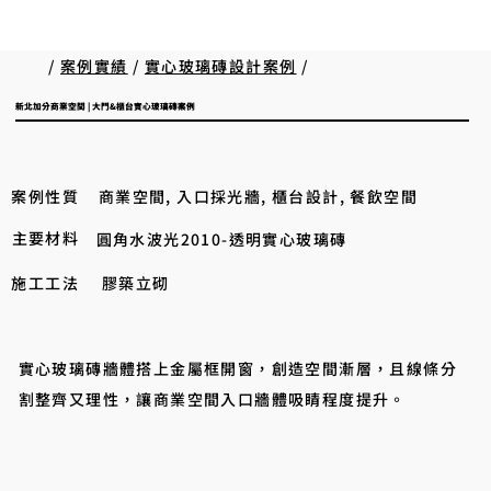
/
案例實績
/
實心玻璃磚設計案例
/
新北加分商業空間 | 大門&櫃台實心玻璃磚案例​
案例性質
商業空間, 入口採光牆, 櫃台設計, 餐飲空間
主要材料
圓角水波光2010-透明實心玻璃磚
施工工法
膠築立砌
實心玻璃磚牆體搭上金屬框開窗，創造空間漸層，且線條分
割整齊又理性，讓商業空間入口牆體吸睛程度提升。