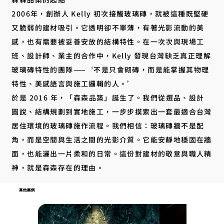
2006年，創辦人 Kelly 初次接觸玻璃磚，就被這種既堅硬
又脆弱的建材吸引。它透明卻不單薄，有著光影流動的美
感，也有需要被妥善安放的結構特性。在一次次與現場工
班、設計師、業主的合作中，Kelly 發現台灣缺乏真正理解
玻璃磚特性的團隊——‘不是只會砌磚，而是能掌握其物理
特性、美感語言與施工邏輯的人。’
於是 2016 年，「森森品築」誕生了。我們從選品、設計
圖說、結構規劃到實地施工，一步步摸索出一套最適合台灣
居住環境的玻璃磚施作流程。我們相信：玻璃磚牆不是配
角，而是空間與生活之間的光影介質。它能安靜地穩固在牆
面，也能灑出一片柔和的日常。這份對建材的敬意與職人精
神，就是森森存在的理由。
其他案例