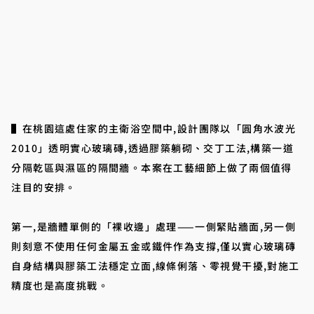
▌在桃園這處住家的主衛浴空間中,設計團隊以「圓角水波光
2010」透明實心玻璃磚,透過膠築躺砌、交丁工法,構築一道
分隔乾區與濕區的隔間牆。本案在工藝細節上做了兩個值得
注目的安排。
第一,是牆體單側的「裸收邊」處理——一側緊貼牆面,另一側
則刻意不使用任何金屬五金或鐵件作為支撐,僅以實心玻璃磚
自身結構與膠築工法穩定立面,線條俐落、零視覺干擾,對施工
精度也是高度挑戰。