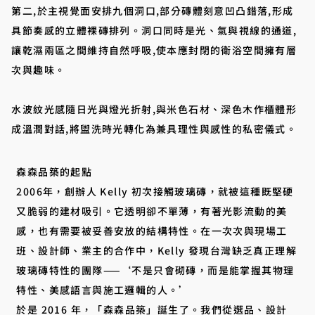
第二,於主視覺面安排九個洞口,部分磚體刻意凹凸錯落,形成
具節奏感的立體裸磚排列。洞口同時是光、氣與視線的通道,
讓乾濕兩區之間維持自然呼吸,使本應封閉的衛浴空間擁有層
次與趣味。
水波紋光感隨日光與燈光折射,與米色石材、深色木作櫃體形
成溫潤對話,將盥洗時光轉化為兼具理性與感性的私密儀式。
森森品築的起點
2006年，創辦人 Kelly 初次接觸玻璃磚，就被這種既堅硬
又脆弱的建材吸引。它透明卻不單薄，有著光影流動的美
感，也有需要被妥善安放的結構特性。在一次次與現場工
班、設計師、業主的合作中，Kelly 發現台灣缺乏真正理解
玻璃磚特性的團隊——‘不是只會砌磚，而是能掌握其物理
特性、美感語言與施工邏輯的人。’
於是 2016 年，「森森品築」誕生了。我們從選品、設計