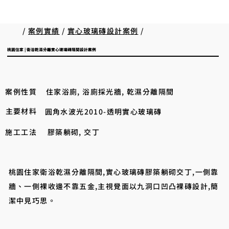
/
案例實績
/
實心玻璃磚設計案例
/
桃園住家 | 衛浴乾濕分離實心玻璃磚隔間設計案例
案例性質
住家浴廁, 浴廁採光牆, 乾濕分離隔間
主要材料
圓角水波光2010-透明實心玻璃磚
施工工法
膠築躺砌, 交丁
桃園住家衛浴乾濕分離隔間,實心玻璃磚膠築躺砌交丁,一側靠
牆、一側裸收邊不靠五金,主視覺面以九洞口凹凸裸磚設計,簡
潔中見巧思。