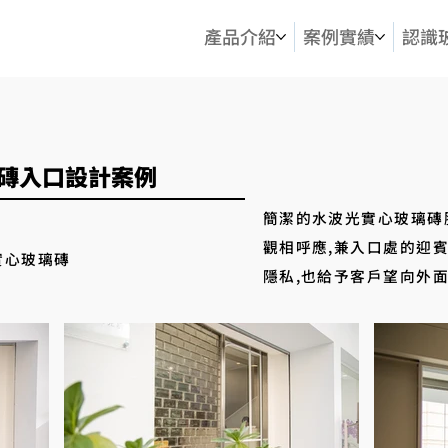
產品介紹
案例實績
認識
璃磚入口設計案例
簡潔的水波光實心玻璃磚
觀相呼應,兼入口處的迎
實心玻璃磚
隱私,也給予客戶望向外