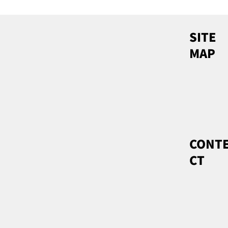
SITE
MAP
CONT
CT
新竹遠傳丰景 | 大廳櫃台背牆實心玻