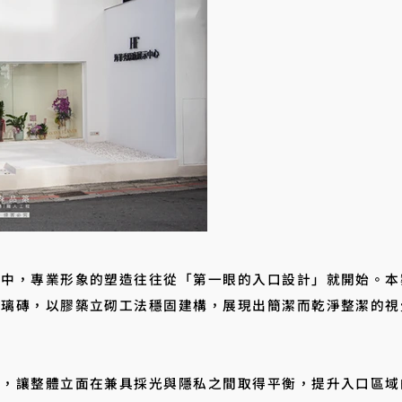
，專業形象的塑造往往從「第一眼的入口設計」就開始。本
玻璃磚，以膠築立砌工法穩固建構，展現出簡潔而乾淨整潔的視
性，讓整體立面在兼具採光與隱私之間取得平衡，提升入口區域