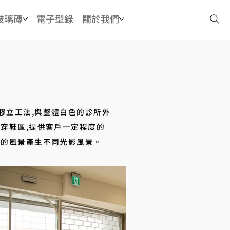
玻璃磚
電子型錄
關於我們
膠立工法,與整體白色的診所外
賓穿鞋區,提供客戶一定程度的
面的風景產生不同光影風景。