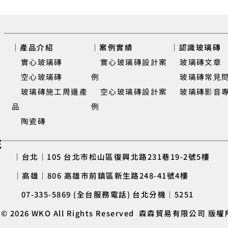
｜產品介紹
｜案例實績
｜認識玻璃磚
實心玻璃磚
實心玻璃磚設計案
玻璃磚文章
​ 空心玻璃磚
例
玻璃磚常見
玻璃磚施工周邊產
空心玻璃磚設計案
玻璃磚影音
品
例
陶瓷磚
E
｜台北｜105 台北市松山區復興北路231巷19-2號5樓
璃磚設計案例
新竹
｜高雄｜806 高雄市前鎮區新生路248-41號4樓
07-335-5869 (全台服務電話) 台北分機｜5251
© 2026 WKO All Rights Reserved 森森貿易有限公司 版