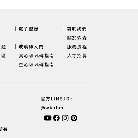
｜電子型錄
｜關於我們
關於森森
問題
｜玻璃磚入門
服務流程
專區
實心玻璃磚指南
人才招募
空心玻璃磚指南
官方LINE ID :
2F餐廳 | 實心玻璃磚雙面機能牆設計案例
@wkobm
權所有