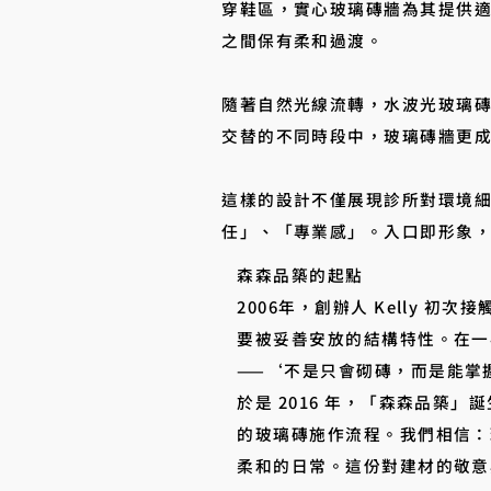
穿鞋區，實心玻璃磚牆為其提供
之間保有柔和過渡。
隨著自然光線流轉，水波光玻璃
交替的不同時段中，玻璃磚牆更
這樣的設計不僅展現診所對環境
任」、「專業感」。入口即形象
森森品築的起點
2006年，創辦人 Kelly
要被妥善安放的結構特性。在一
——‘不是只會砌磚，而是能掌
於是 2016 年，「森森品
的玻璃磚施作流程。我們相信：
柔和的日常。這份對建材的敬意