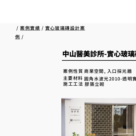
/
案例實績
/
實心玻璃磚設計案
例
/
中山醫美診所-實心玻
商業空間, 入口採光牆
案例性質
主要材料
圓角水波光2010-透明
施工工法
膠築立砌