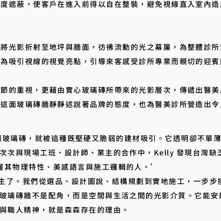
適度遮蔽，使客戶在進入前得以自在整裝，避免視線直入室內造
磚將光影折射至地坪與牆面，彷彿流動的光之幕簾，為整體診所
成為吸引視線的視覺亮點，引導來客感受診所專業而親切的迎賓
細節的重視，更藉由實心玻璃磚所帶來的光影層次，傳遞出醫美
，這面玻璃磚牆靜靜述說著品牌的態度，也為醫美診所營造出令
 初次接觸玻璃磚，就被這種既堅硬又脆弱的建材吸引。它透明卻不
次次與現場工班、設計師、業主的合作中，Kelly 發現台灣
握其物理特性、美感語言與施工邏輯的人。’
築」誕生了。我們從選品、設計圖說、結構規劃到實地施工，一步
玻璃磚牆不是配角，而是空間與生活之間的光影介質。它能安
與職人精神，就是森森存在的理由。