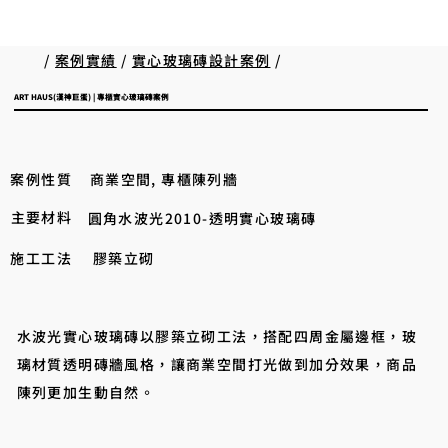
/
案例實績
/
實心玻璃磚設計案例
/
ART HAUS(漢神巨蛋) | 專櫃實心玻璃磚案例
案例性質
商業空間, 專櫃陳列牆
主要材料
圓角水波光2010-透明實心玻璃磚
施工工法
膠築立砌
水波光實心玻璃磚以膠築立砌工法，搭配四周金屬邊框，玻
璃材質透明磚牆風格，讓商業空間打光做到加分效果，商品
陳列更加生動自然。