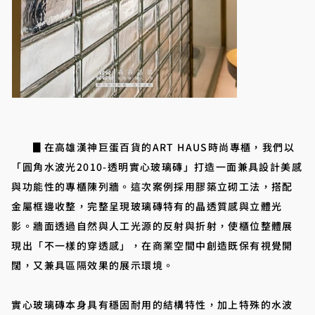
▊在高雄漢神巨蛋百貨的ART HAUS時尚專櫃，我們以
「圓角水波光2010-透明實心玻璃磚」打造一面兼具設計美感
與功能性的專櫃陳列牆。這次案例採用膠築立砌工法，搭配
金屬框邊收整，完整呈現玻璃磚特有的晶透質感與立體光
影。牆面透過自然與人工光源的反射與折射，使櫃位整體展
現出「不一樣的穿透感」，在商業空間中創造既保有視覺開
闊，又兼具區隔效果的展示環境。
實心玻璃磚本身具有穩固耐用的結構特性，加上特殊的水波