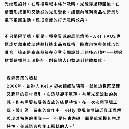
光紋理設計，在專櫃場域中格外吸睛。光線穿過磚體後，在
牆面形成柔和又動態的光影變化，讓櫃內陳列商品在背景映
襯下更顯生動，達成高度的打光吸睛效果。
不只是隔間牆，更是一種高質感的展示策略。ART HAUS專
櫃成功藉由玻璃磚牆打造出品牌風格，將實用性與美感巧妙
融合。這正是森森品築在商業空間設計上的核心精神——透過
材質選擇與工法搭配，創造讓人印象深刻的體驗感。
森森品築的起點
2006年，創辦人 Kelly 初次接觸玻璃磚，就被這種既堅硬
又脆弱的建材吸引。它透明卻不單薄，有著光影流動的美
感，也有需要被妥善安放的結構特性。在一次次與現場工
班、設計師、業主的合作中，Kelly 發現台灣缺乏真正理解
玻璃磚特性的團隊——‘不是只會砌磚，而是能掌握其物理
特性、美感語言與施工邏輯的人。’