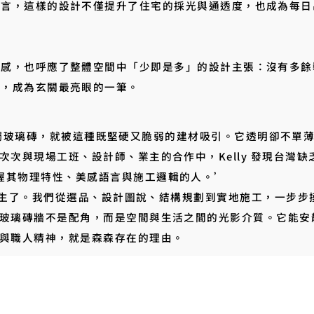
而言，這樣的設計不僅提升了住宅的採光與通透度，也成為每日
定感，也呼應了整體空間中「少即是多」的設計主張：沒有多餘
體，成為玄關最亮眼的一筆。
 初次接觸玻璃磚，就被這種既堅硬又脆弱的建材吸引。它透明卻不
次次與現場工班、設計師、業主的合作中，Kelly 發現台灣
握其物理特性、美感語言與施工邏輯的人。’
築」誕生了。我們從選品、設計圖說、結構規劃到實地施工，一步
玻璃磚牆不是配角，而是空間與生活之間的光影介質。它能安
與職人精神，就是森森存在的理由。