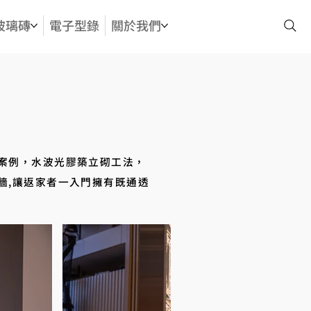
玻璃磚
電子型錄
關於我們
案例，水波光膠築立砌工法，
牆,讓返家者一入門擁有既通透