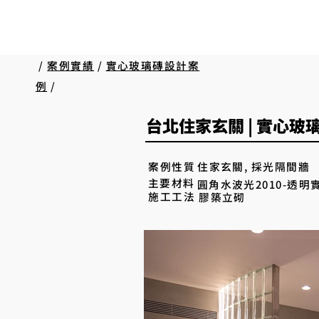
/
案例實績
/
實心玻璃磚設計案
例
/
台北住家玄關 | 實心
住家玄關, 採光隔間牆
案例性質
主要材料
圓角水波光2010-透明
施工工法
膠築立砌