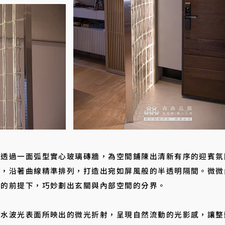
一面弧型實心玻璃磚牆，為空間鋪陳出清新有序的迎賓氛圍。
法，沿著曲線精準排列，打造出宛如屏風般的半透明隔間。微微
迫的前提下，巧妙劃出玄關與內部空間的分界。
因水波光表面所映出的微光折射，呈現自然流動的光影感，讓整