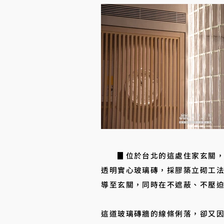
▊位於台北的這處住家玄關，透過
透明實心玻璃磚，採膠築立砌工
導至玄關，同時在不遮蔽、不壓
這道玻璃磚牆的線條俐落，卻又