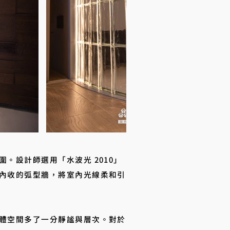
設計師選用「水波光 2010」
內收的弧型牆，將室內光線柔和引
體空間多了一分靜謐與層次。對於