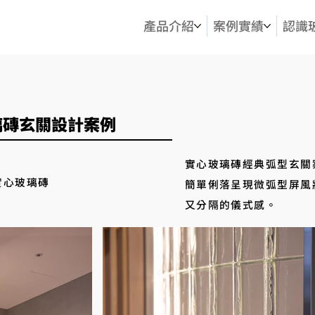
產品介紹
案例實績
認識
玻璃磚玄關設計案例
實心玻璃磚經典弧型玄關
實心玻璃磚
簡單俐落呈現微弧型屏風
又分隔的儀式感。