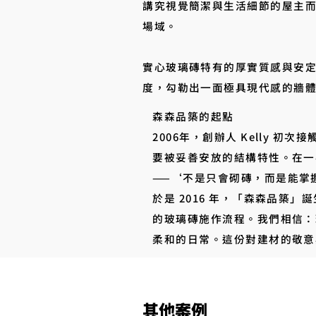
講究視覺簡潔與生活細節的屋主
場域。
實心玻璃磚特有的厚實質感與安
度，勾勒出一面極具現代感的牆
森森品築的起點
2006年，創辦人 Kelly
要被妥善安放的結構特性。在一
——‘不是只會砌磚，而是能掌
於是 2016 年，「森森品
的玻璃磚施作流程。我們相信：
柔和的日常。這份對建材的敬意
其他案例